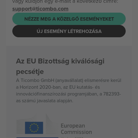
vagy küldjön egy e-mailt a következő címre:
support@ticombo.com
NÉZZE MEG A KÖZELGŐ ESEMÉNYEKET
ÚJ ESEMÉNY LÉTREHOZÁSA
Az EU Bizottság kiválósági
pecsétje
A Ticombo GmbH (anyavállalat) elismerésre kerül
a Horizont 2020-ban, az EU kutatás- és
innovációfinanszírozási programjában, a 782393-
as számú javaslata alapján.