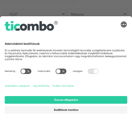
Irodák és támogatás
Germany
United Kingdom
Unter den Linden 24, 10117
167 City Road, London, Greater
Berlin, Germany
London, EC1V 1AW, United
Kingdom
United States
Switzerland
131 Continental Dr, Suite 305,
Dorfstrasse 52a, 6390
Newark, Delaware 19713, United
Engelberg, Switzerland
States
Bulgaria
United Arab Emirates
Regus Sofia City West, bul
UAE Dubai Silicon Oasis, DDP
Totleben 53-55, 1606 Sofia,
Building A1, Office 302, Dubai,