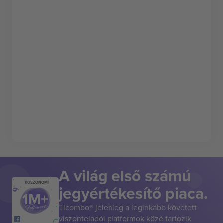
A világ első számú
KÖSZÖNÖM!
jegyértékesítő piaca.
Ticombo® jelenleg a leginkább követett
viszonteladói platformok közé tartozik