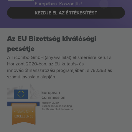
Európában. Köszönjük!
KEZDJE EL AZ ÉRTÉKESÍTÉST
Az EU Bizottság kiválósági
pecsétje
A Ticombo GmbH (anyavállalat) elismerésre kerül a
Horizont 2020-ban, az EU kutatás- és
innovációfinanszírozási programjában, a 782393-as
számú javaslata alapján.