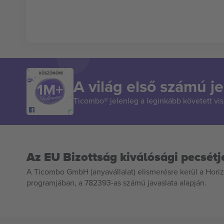
KÖSZÖNÖM!
A világ első számú je
Ticombo® jelenleg a leginkább követett vi
Az EU Bizottság kiválósági pecsétj
A Ticombo GmbH (anyavállalat) elismerésre kerül a Horiz
programjában, a 782393-as számú javaslata alapján.