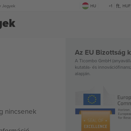
y Jegyek
HU
+1
HUF
yek
Az EU Bizottság k
A Ticombo GmbH (anyavállal
kutatás- és innovációfinan
alapján.
g nincsenek
nformáció,