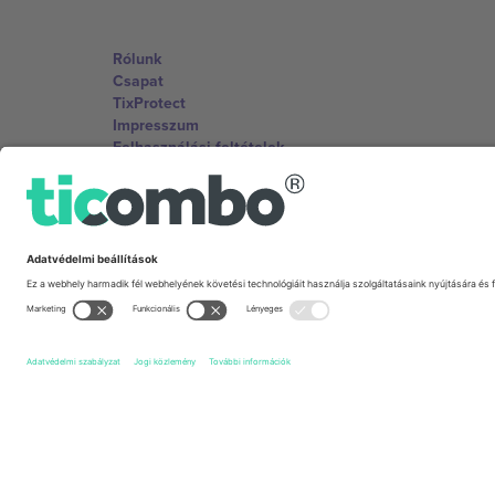
Rólunk
Csapat
TixProtect
Impresszum
Felhasználási feltételek
Partnerprogram
Irodák és támogatás
Germany
Unter den Linden 24, 10117 Berlin, Germany
United States
131 Continental Dr, Suite 305, Newark, Delaware 19713, 