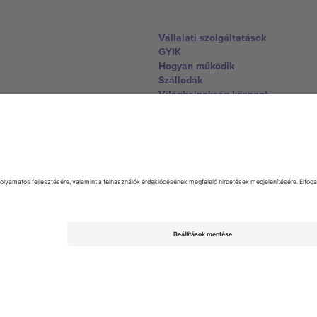
Vállalati szolgáltatások
GYIK
Hogyan működik
Szállodák
Világbajnokság központ
Lépjen kapcsolatba velünk
United Kingdom
167 City Road, London, Greater L
Switzerland
United States
Dorfstrasse 52a, 6390 Engelberg, 