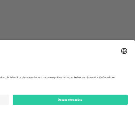
ondon, EC1V 1AW, United Kingdom
Switzerland