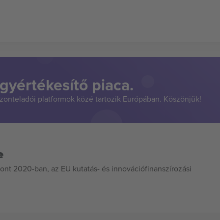
gyértékesítő piaca.
szonteladói platformok közé tartozik Európában. Köszönjük!
e
ont 2020-ban, az EU kutatás- és innovációfinanszírozási