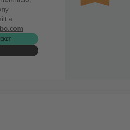
ony
lt a
mbo.com
EKET