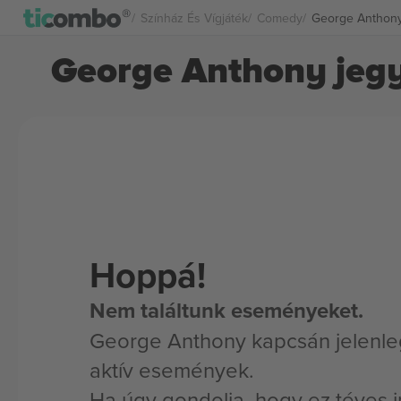
Színház És Vígjáték
Comedy
George Anthon
George Anthony jeg
Hoppá!
Nem találtunk eseményeket.
George Anthony kapcsán jelenle
aktív események.
Ha úgy gondolja, hogy ez téves i