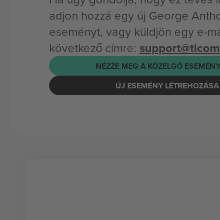
adjon hozzá egy új George Anth
eseményt, vagy küldjön egy e-mai
következő címre:
support@tico
NÉZZE MEG A KÖZELGŐ ESEMÉNY
ÚJ ESEMÉNY LÉTREHOZÁSA