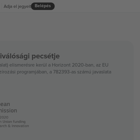
Belépés
Adja el jegyeit
iválósági pecsétje
at) elismerésre kerül a Horizont 2020-ban, az EU
szírozási programjában, a 782393-as számú javaslata