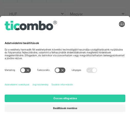
Irodák és támogatás
Germany
United Kingdom
Unter den Linden 24, 10117
167 City Road, London, Greater
Berlin, Germany
London, EC1V 1AW, United
Kingdom
United States
Switzerland
131 Continental Dr, Suite 305,
Dorfstrasse 52a, 6390
Newark, Delaware 19713, United
Engelberg, Switzerland
States
Bulgaria
United Arab Emirates
Regus Sofia City West, bul
UAE Dubai Silicon Oasis, DDP
Totleben 53-55, 1606 Sofia,
Building A1, Office 302, Dubai,