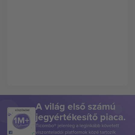
A világ első számú
KÖSZÖNÖM!
jegyértékesítő piaca.
Ticombo® jelenleg a leginkább követett
viszonteladói platformok közé tartozik