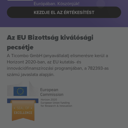
Európában. Köszönjük!
KEZDJE EL AZ ÉRTÉKESÍTÉST
Az EU Bizottság kiválósági
pecsétje
A Ticombo GmbH (anyavállalat) elismerésre kerül a
Horizont 2020-ban, az EU kutatás- és
innovációfinanszírozási programjában, a 782393-as
számú javaslata alapján.