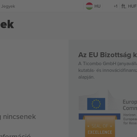
 Jegyek
HU
+1
HUF
yek
Az EU Bizottság k
A Ticombo GmbH (anyavállal
kutatás- és innovációfinan
alapján.
g nincsenek
nformáció,