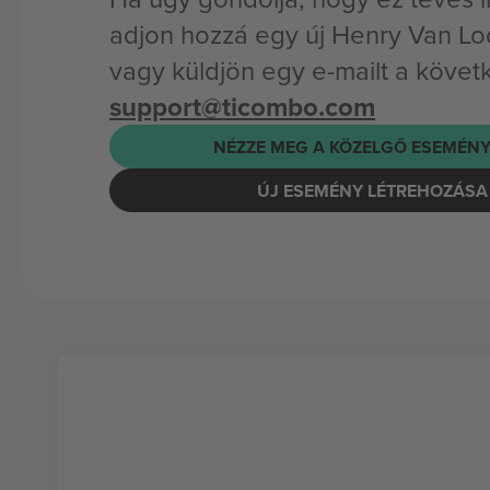
adjon hozzá egy új Henry Van L
vagy küldjön egy e-mailt a követ
support@ticombo.com
NÉZZE MEG A KÖZELGŐ ESEMÉNY
ÚJ ESEMÉNY LÉTREHOZÁSA