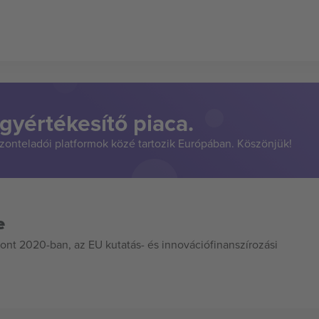
gyértékesítő piaca.
szonteladói platformok közé tartozik Európában. Köszönjük!
e
ont 2020-ban, az EU kutatás- és innovációfinanszírozási