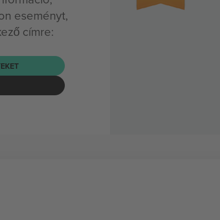
oon eseményt,
kező címre:
EKET