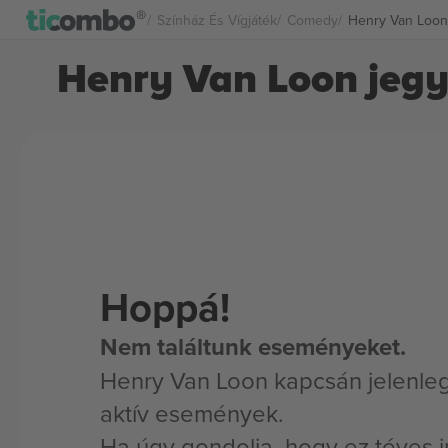
Színház És Vígjáték
Comedy
Henry Van Loon
Henry Van Loon jeg
Hoppá!
Nem találtunk eseményeket.
Henry Van Loon kapcsán jelenle
aktív események.
Ha úgy gondolja, hogy ez téves i