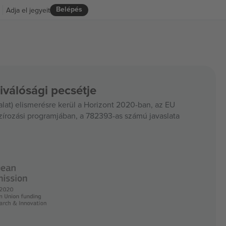
Belépés
Adja el jegyeit
iválósági pecsétje
at) elismerésre kerül a Horizont 2020-ban, az EU
szírozási programjában, a 782393-as számú javaslata