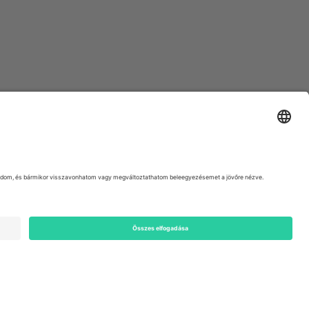
ondon, EC1V 1AW, United Kingdom
Switzerland