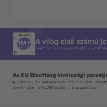
KÖSZÖNÖM!
A világ első számú je
Ticombo® jelenleg a leginkább követett vi
Az EU Bizottság kiválósági pecsétj
A Ticombo GmbH (anyavállalat) elismerésre kerül a Horiz
programjában, a 782393-as számú javaslata alapján.