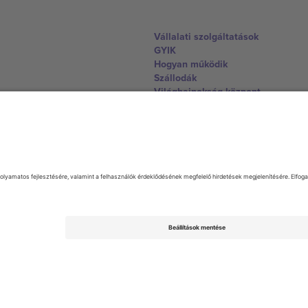
Vállalati szolgáltatások
GYIK
Hogyan működik
Szállodák
Világbajnokság központ
Lépjen kapcsolatba velünk
United Kingdom
167 City Road, London, Greater L
Switzerland
United States
Dorfstrasse 52a, 6390 Engelberg, 