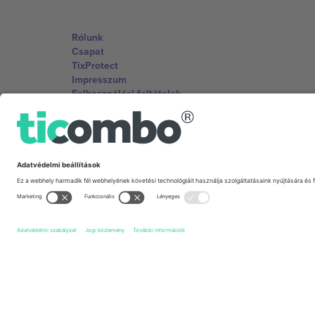
Rólunk
Csapat
TixProtect
Impresszum
Felhasználási feltételek
Partnerprogram
Irodák és támogatás
Germany
Unter den Linden 24, 10117 Berlin, Germany
United States
131 Continental Dr, Suite 305, Newark, Delaware 19713, 