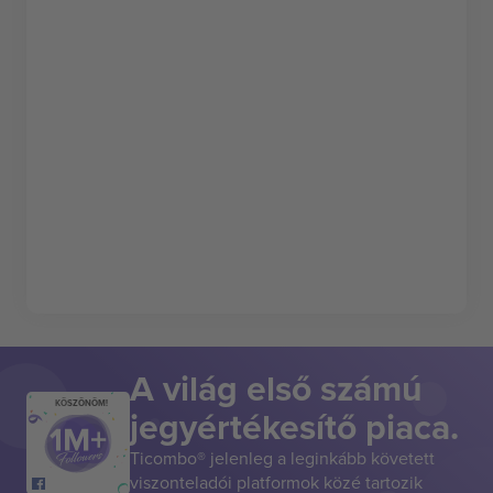
A világ első számú
KÖSZÖNÖM!
jegyértékesítő piaca.
Ticombo® jelenleg a leginkább követett
viszonteladói platformok közé tartozik