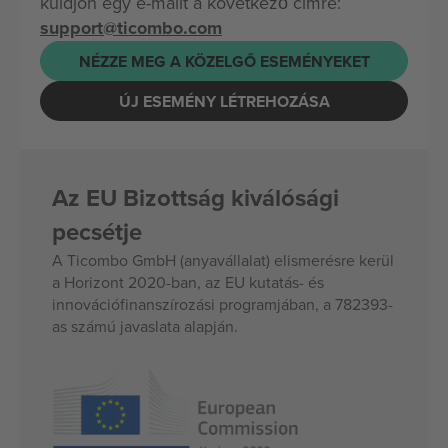
küldjön egy e-mailt a következő címre:
support@ticombo.com
NÉZZE MEG A KÖZELGŐ ESEMÉNYEKET
ÚJ ESEMÉNY LÉTREHOZÁSA
Az EU Bizottság kiválósági
pecsétje
A Ticombo GmbH (anyavállalat) elismerésre kerül
a Horizont 2020-ban, az EU kutatás- és
innovációfinanszírozási programjában, a 782393-
as számú javaslata alapján.