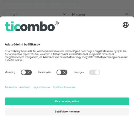
Irodák és támogatás
Germany
United Kingdom
Unter den Linden 24, 10117
167 City Road, London, Greater
Berlin, Germany
London, EC1V 1AW, United
Kingdom
United States
Switzerland
131 Continental Dr, Suite 305,
Dorfstrasse 52a, 6390
Newark, Delaware 19713, United
Engelberg, Switzerland
States
Bulgaria
United Arab Emirates
Regus Sofia City West, bul
UAE Dubai Silicon Oasis, DDP
Totleben 53-55, 1606 Sofia,
Building A1, Office 302, Dubai,