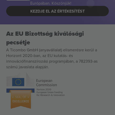
Európában. Köszönjük!
KEZDJE EL AZ ÉRTÉKESÍTÉST
Az EU Bizottság kiválósági
pecsétje
A Ticombo GmbH (anyavállalat) elismerésre kerül a
Horizont 2020-ban, az EU kutatás- és
innovációfinanszírozási programjában, a 782393-as
számú javaslata alapján.