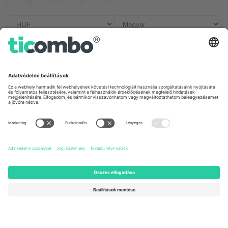
Irodák és támogatás
Germany
United Kingdom
Unter den Linden 24, 10117
167 City Road, London, Greater
Berlin, Germany
London, EC1V 1AW, United
Kingdom
United States
Switzerland
131 Continental Dr, Suite 305,
Dorfstrasse 52a, 6390
Newark, Delaware 19713, United
Engelberg, Switzerland
States
Bulgaria
United Arab Emirates
Regus Sofia City West, bul
UAE Dubai Silicon Oasis, DDP
Totleben 53-55, 1606 Sofia,
Building A1, Office 302, Dubai,