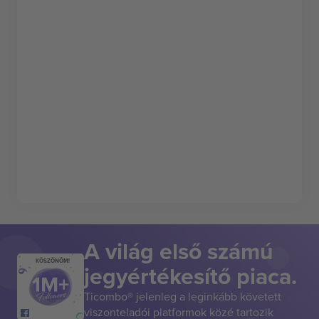
A világ első számú
KÖSZÖNÖM!
jegyértékesítő piaca.
Ticombo® jelenleg a leginkább követett
viszonteladói platformok közé tartozik