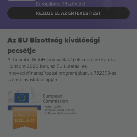
Európában. Köszönjük!
KEZDJE EL AZ ÉRTÉKESÍTÉST
Az EU Bizottság kiválósági
pecsétje
A Ticombo GmbH (anyavállalat) elismerésre kerül a
Horizont 2020-ban, az EU kutatás- és
innovációfinanszírozási programjában, a 782393-as
számú javaslata alapján.