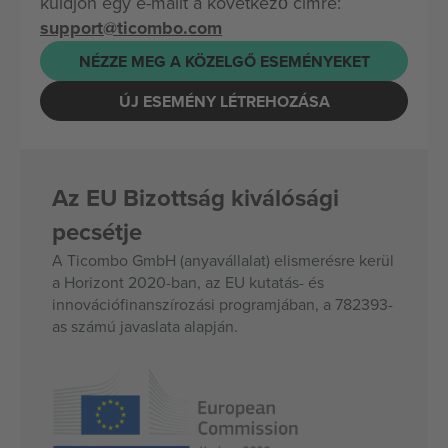
küldjön egy e-mailt a következő címre:
support@ticombo.com
NÉZZE MEG A KÖZELGŐ ESEMÉNYEKET
ÚJ ESEMÉNY LÉTREHOZÁSA
Az EU Bizottság kiválósági
pecsétje
A Ticombo GmbH (anyavállalat) elismerésre kerül
a Horizont 2020-ban, az EU kutatás- és
innovációfinanszírozási programjában, a 782393-
as számú javaslata alapján.