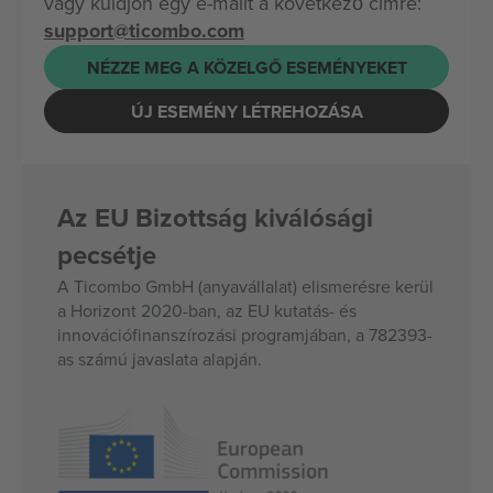
vagy küldjön egy e-mailt a következő címre:
support@ticombo.com
NÉZZE MEG A KÖZELGŐ ESEMÉNYEKET
ÚJ ESEMÉNY LÉTREHOZÁSA
Az EU Bizottság kiválósági
pecsétje
A Ticombo GmbH (anyavállalat) elismerésre kerül
a Horizont 2020-ban, az EU kutatás- és
innovációfinanszírozási programjában, a 782393-
as számú javaslata alapján.