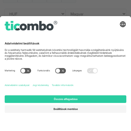
Irodák és támogatás
Germany
United Kingdom
Unter den Linden 24, 10117
167 City Road, London, Greater
Berlin, Germany
London, EC1V 1AW, United
Kingdom
United States
Switzerland
131 Continental Dr, Suite 305,
Dorfstrasse 52a, 6390
Newark, Delaware 19713, United
Engelberg, Switzerland
States
Bulgaria
United Arab Emirates
Regus Sofia City West, bul
UAE Dubai Silicon Oasis, DDP
Totleben 53-55, 1606 Sofia,
Building A1, Office 302, Dubai,