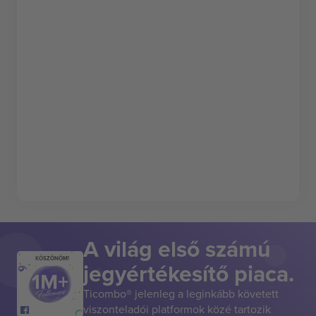
A világ első számú
KÖSZÖNÖM!
jegyértékesítő piaca.
Ticombo® jelenleg a leginkább követett
viszonteladói platformok közé tartozik