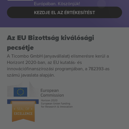
Európában. Köszönjük!
KEZDJE EL AZ ÉRTÉKESÍTÉST
Az EU Bizottság kiválósági
pecsétje
A Ticombo GmbH (anyavállalat) elismerésre kerül a
Horizont 2020-ban, az EU kutatás- és
innovációfinanszírozási programjában, a 782393-as
számú javaslata alapján.