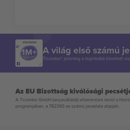
KÖSZÖNÖM!
A világ első számú je
Ticombo® jelenleg a leginkább követett vi
Az EU Bizottság kiválósági pecsétj
A Ticombo GmbH (anyavállalat) elismerésre kerül a Horiz
programjában, a 782393-as számú javaslata alapján.