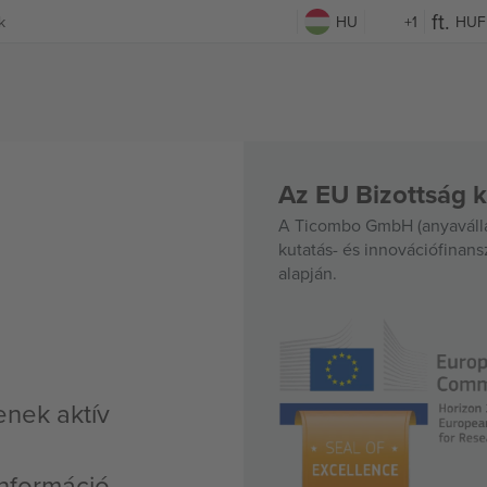
k
HU
+1
HUF
Az EU Bizottság k
A Ticombo GmbH (anyavállal
kutatás- és innovációfinan
alapján.
enek aktív
nformáció,