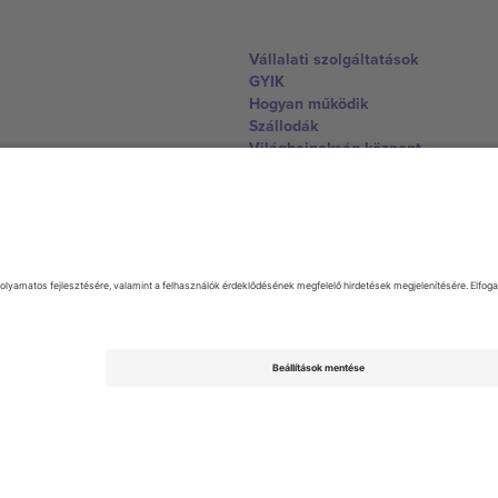
Vállalati szolgáltatások
GYIK
Hogyan működik
Szállodák
Világbajnokság központ
Lépjen kapcsolatba velünk
United Kingdom
167 City Road, London, Greater L
Switzerland
United States
Dorfstrasse 52a, 6390 Engelberg, 