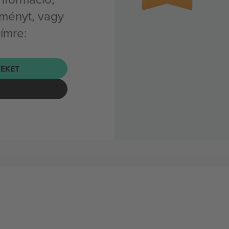
eményt, vagy
címre:
EKET