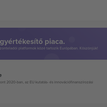
gyértékesítő piaca.
szonteladói platformok közé tartozik Európában. Köszönjük!
e
ont 2020-ban, az EU kutatás- és innovációfinanszírozási