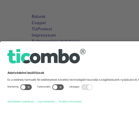
Rólunk
Csapat
TixProtect
Impresszum
Felhasználási feltételek
Partnerprogram
Irodák és támogatás
Germany
Unter den Linden 24, 10117 Berlin, Germany
United States
131 Continental Dr, Suite 305, Newark, Delaware 19713, 