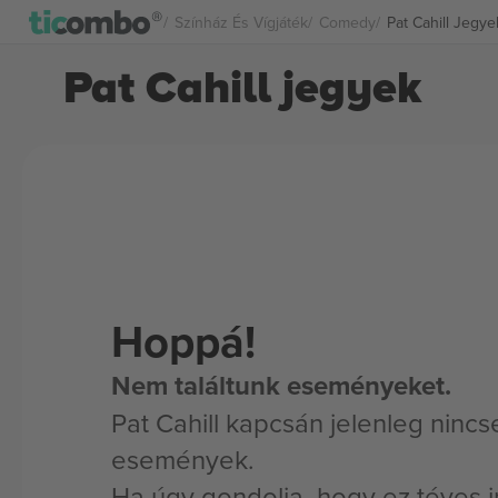
Színház És Vígjáték
Comedy
Pat Cahill Jegye
Pat Cahill jegyek
Hoppá!
Nem találtunk eseményeket.
Pat Cahill kapcsán jelenleg nincs
események.
Ha úgy gondolja, hogy ez téves i