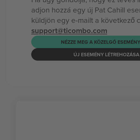
adjon hozzá egy új Pat Cahill es
küldjön egy e-mailt a következő 
support@ticombo.com
NÉZZE MEG A KÖZELGŐ ESEMÉNY
ÚJ ESEMÉNY LÉTREHOZÁSA