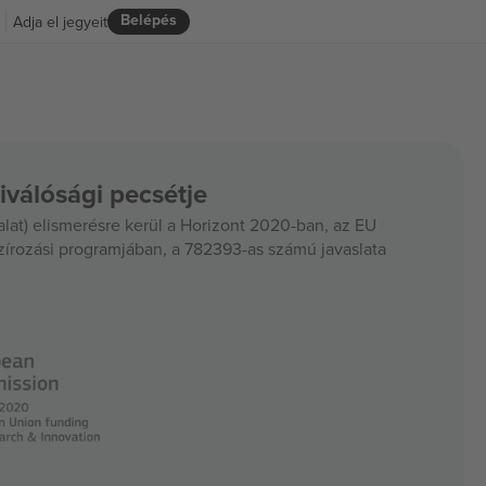
Belépés
Adja el jegyeit
iválósági pecsétje
at) elismerésre kerül a Horizont 2020-ban, az EU
szírozási programjában, a 782393-as számú javaslata