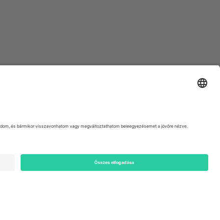
ondon, EC1V 1AW, United Kingdom
Switzerland