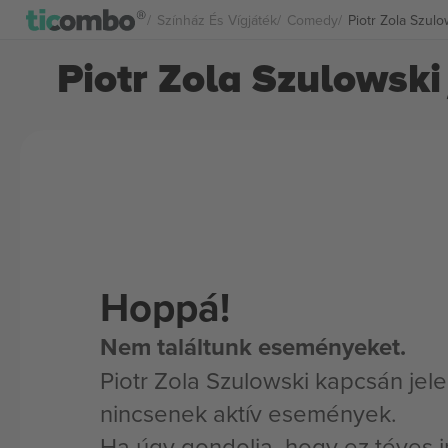
Színház És Vígjáték
Comedy
Piotr Zola Szul
Piotr Zola Szulowski
Hoppá!
Nem találtunk eseményeket.
Piotr Zola Szulowski kapcsán jel
nincsenek aktív események.
Ha úgy gondolja, hogy ez téves i