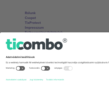
Rólunk
Csapat
TixProtect
Impresszum
Felhasználási feltételek
Partnerprogram
Irodák és támogatás
Germany
Unter den Linden 24, 10117 Berlin, Germany
United States
131 Continental Dr, Suite 305, Newark, Delaware 19713, 