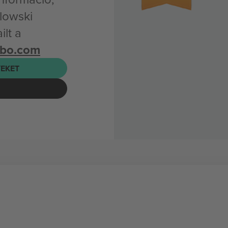
ulowski
lt a
mbo.com
EKET