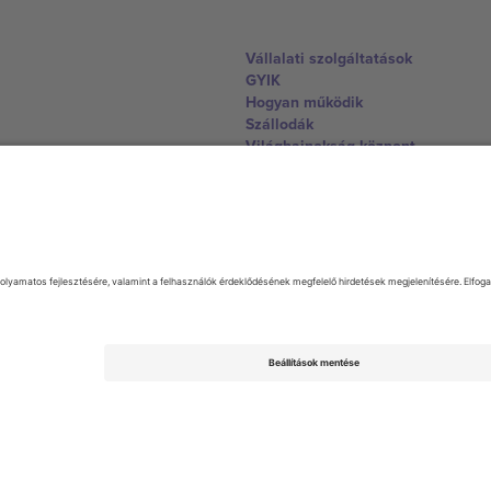
Vállalati szolgáltatások
GYIK
Hogyan működik
Szállodák
Világbajnokság központ
Lépjen kapcsolatba velünk
United Kingdom
167 City Road, London, Greater L
Switzerland
United States
Dorfstrasse 52a, 6390 Engelberg, 