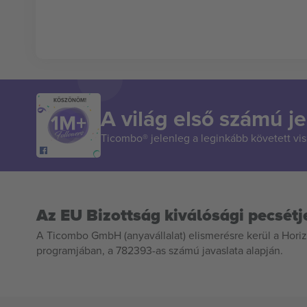
KÖSZÖNÖM!
A világ első számú je
Ticombo® jelenleg a leginkább követett vi
Az EU Bizottság kiválósági pecsétj
A Ticombo GmbH (anyavállalat) elismerésre kerül a Horiz
programjában, a 782393-as számú javaslata alapján.