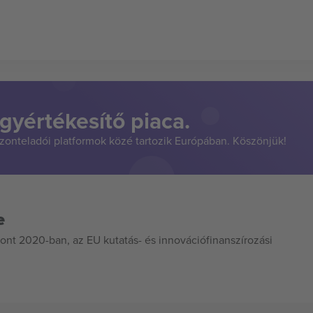
gyértékesítő piaca.
szonteladói platformok közé tartozik Európában. Köszönjük!
e
ont 2020-ban, az EU kutatás- és innovációfinanszírozási