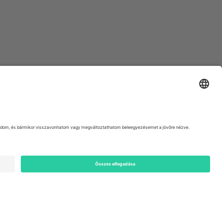
ondon, EC1V 1AW, United Kingdom
Switzerland