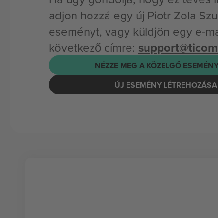
adjon hozzá egy új Piotr Zola Sz
eseményt, vagy küldjön egy e-mai
következő címre:
support@tico
NÉZZE MEG A KÖZELGŐ ESEMÉNY
ÚJ ESEMÉNY LÉTREHOZÁSA