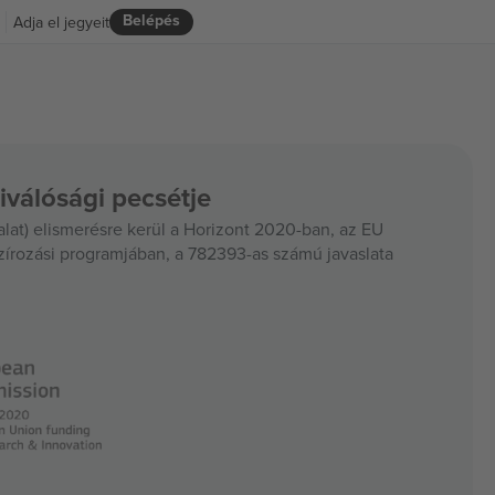
Belépés
Adja el jegyeit
iválósági pecsétje
at) elismerésre kerül a Horizont 2020-ban, az EU
szírozási programjában, a 782393-as számú javaslata