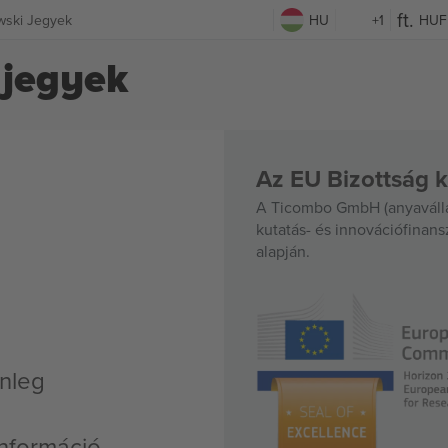
owski Jegyek
HU
+1
HUF
 jegyek
Az EU Bizottság k
A Ticombo GmbH (anyavállal
kutatás- és innovációfinan
alapján.
enleg
nformáció,