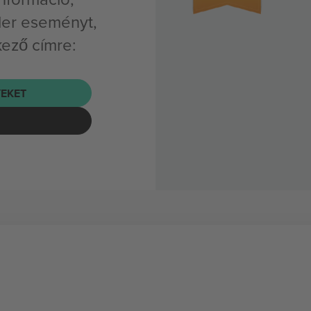
ler eseményt,
kező címre:
EKET