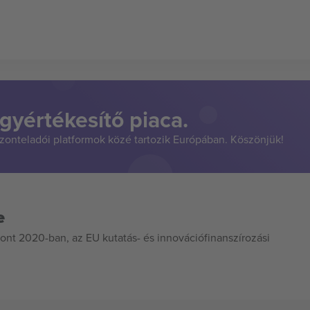
gyértékesítő piaca.
szonteladói platformok közé tartozik Európában. Köszönjük!
e
ont 2020-ban, az EU kutatás- és innovációfinanszírozási