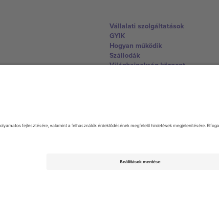
Vállalati szolgáltatások
GYIK
Hogyan működik
Szállodák
Világbajnokság központ
Lépjen kapcsolatba velünk
United Kingdom
167 City Road, London, Greater L
Switzerland
United States
Dorfstrasse 52a, 6390 Engelberg, 