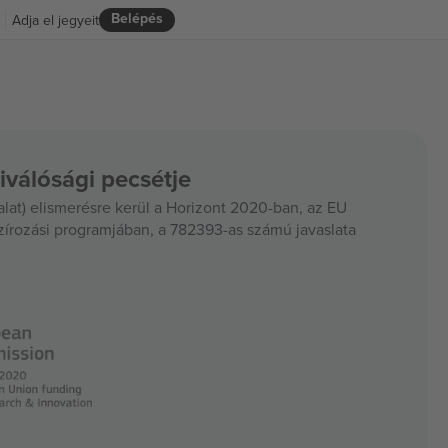
Belépés
Adja el jegyeit
iválósági pecsétje
at) elismerésre kerül a Horizont 2020-ban, az EU
szírozási programjában, a 782393-as számú javaslata