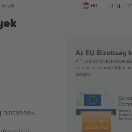
r Jegyek
HU
+1
HUF
yek
Az EU Bizottság k
A Ticombo GmbH (anyavállal
kutatás- és innovációfinan
alapján.
g nincsenek
nformáció,