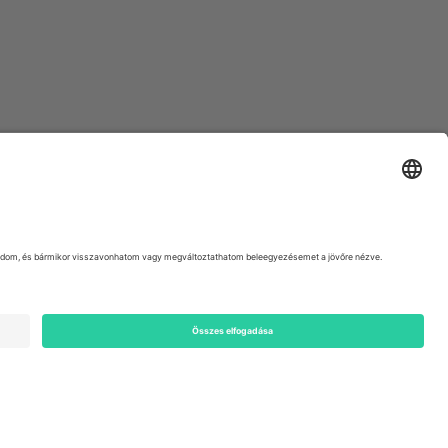
ondon, EC1V 1AW, United Kingdom
Switzerland