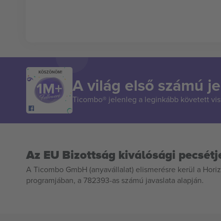
KÖSZÖNÖM!
A világ első számú je
Ticombo® jelenleg a leginkább követett vi
Az EU Bizottság kiválósági pecsétj
A Ticombo GmbH (anyavállalat) elismerésre kerül a Horiz
programjában, a 782393-as számú javaslata alapján.