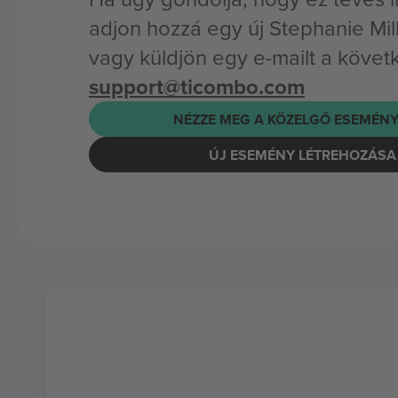
adjon hozzá egy új Stephanie Mil
vagy küldjön egy e-mailt a követ
support@ticombo.com
NÉZZE MEG A KÖZELGŐ ESEMÉNY
ÚJ ESEMÉNY LÉTREHOZÁSA