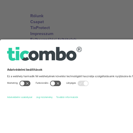
Rólunk
Csapat
TixProtect
Impresszum
Felhasználási feltételek
Partnerprogram
Irodák és támogatás
Germany
Unter den Linden 24, 10117 Berlin, Germany
United States
131 Continental Dr, Suite 305, Newark, Delaware 19713, 