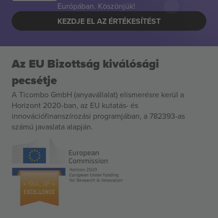
Európában. Köszönjük!
KEZDJE EL AZ ÉRTÉKESÍTÉST
Az EU Bizottság kiválósági
pecsétje
A Ticombo GmbH (anyavállalat) elismerésre kerül a
Horizont 2020-ban, az EU kutatás- és
innovációfinanszírozási programjában, a 782393-as
számú javaslata alapján.