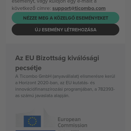
eseményt, vagy küldjön egy e-mailt a
következő címre:
support@ticombo.com
NÉZZE MEG A KÖZELGŐ ESEMÉNYEKET
ÚJ ESEMÉNY LÉTREHOZÁSA
Az EU Bizottság kiválósági
pecsétje
A Ticombo GmbH (anyavállalat) elismerésre kerül
a Horizont 2020-ban, az EU kutatás- és
innovációfinanszírozási programjában, a 782393-
as számú javaslata alapján.