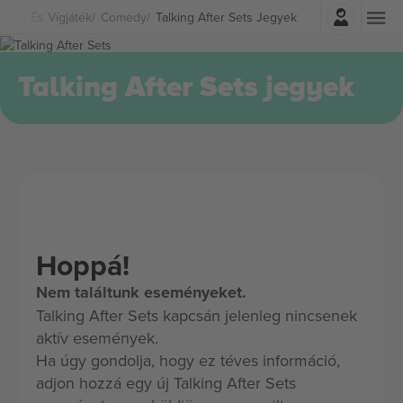
Belépés
ínház És Vígjáték
Comedy
Talking After Sets Jegyek
Talking After Sets jegyek
Hoppá!
Nem találtunk eseményeket.
Talking After Sets kapcsán jelenleg nincsenek
aktív események.
Ha úgy gondolja, hogy ez téves információ,
adjon hozzá egy új Talking After Sets