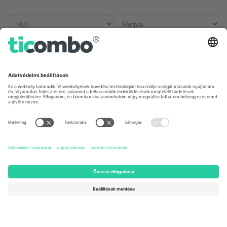
Irodák és támogatás
Germany
United Kingdom
Unter den Linden 24, 10117
167 City Road, London, Greater
Berlin, Germany
London, EC1V 1AW, United
Kingdom
United States
Switzerland
131 Continental Dr, Suite 305,
Dorfstrasse 52a, 6390
Newark, Delaware 19713, United
Engelberg, Switzerland
States
Bulgaria
United Arab Emirates
Regus Sofia City West, bul
UAE Dubai Silicon Oasis, DDP
Totleben 53-55, 1606 Sofia,
Building A1, Office 302, Dubai,