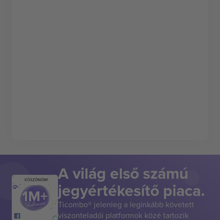
A világ első számú
KÖSZÖNÖM!
jegyértékesítő piaca.
Ticombo® jelenleg a leginkább követett
viszonteladói platformok közé tartozik