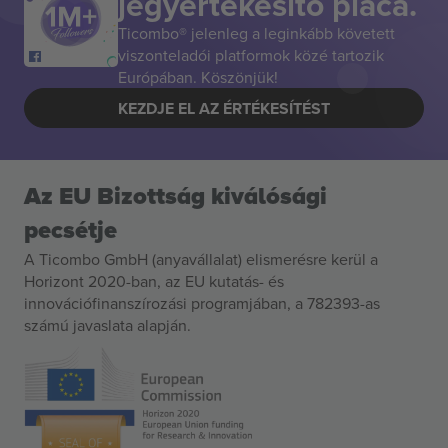
jegyértékesítő piaca.
Ticombo® jelenleg a leginkább követett
viszonteladói platformok közé tartozik
Európában. Köszönjük!
KEZDJE EL AZ ÉRTÉKESÍTÉST
Az EU Bizottság kiválósági
pecsétje
A Ticombo GmbH (anyavállalat) elismerésre kerül a
Horizont 2020-ban, az EU kutatás- és
innovációfinanszírozási programjában, a 782393-as
számú javaslata alapján.