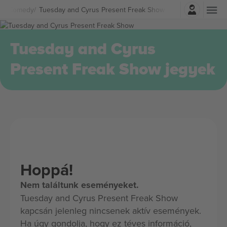
Belépés
k
Comedy
Tuesday and Cyrus Present Freak Show Jegyek
Tuesday and Cyrus
Present Freak Show jegyek
Hoppá!
Nem találtunk eseményeket.
Tuesday and Cyrus Present Freak Show
kapcsán jelenleg nincsenek aktív események.
Ha úgy gondolja, hogy ez téves információ,