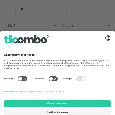
Irodák és támogatás
Germany
United Kingdom
Unter den Linden 24, 10117
167 City Road, London, Greater
Berlin, Germany
London, EC1V 1AW, United
Kingdom
United States
Switzerland
131 Continental Dr, Suite 305,
Dorfstrasse 52a, 6390
Newark, Delaware 19713, United
Engelberg, Switzerland
States
Bulgaria
United Arab Emirates