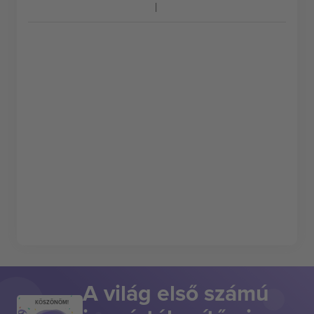
A világ első számú
KÖSZÖNÖM!