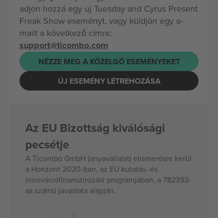
adjon hozzá egy új Tuesday and Cyrus Present
Freak Show eseményt, vagy küldjön egy e-
mailt a következő címre:
support@ticombo.com
NÉZZE MEG A KÖZELGŐ ESEMÉNYEKET
ÚJ ESEMÉNY LÉTREHOZÁSA
Az EU Bizottság kiválósági
pecsétje
A Ticombo GmbH (anyavállalat) elismerésre kerül
a Horizont 2020-ban, az EU kutatás- és
innovációfinanszírozási programjában, a 782393-
as számú javaslata alapján.