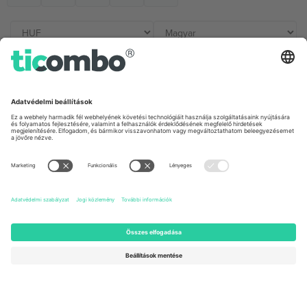
Irodák és támogatás
Germany
United Kingdom
Unter den Linden 24, 10117
167 City Road, London, Greater
Berlin, Germany
London, EC1V 1AW, United
Kingdom
United States
Switzerland
131 Continental Dr, Suite 305,
Dorfstrasse 52a, 6390
Newark, Delaware 19713, United
Engelberg, Switzerland
States
Bulgaria
United Arab Emirates
Regus Sofia City West, bul
UAE Dubai Silicon Oasis, DDP
Totleben 53-55, 1606 Sofia,
Building A1, Office 302, Dubai,