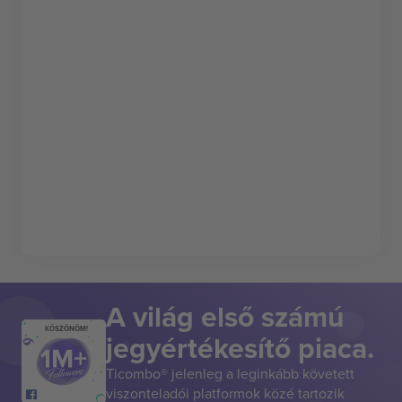
A világ első számú
KÖSZÖNÖM!
jegyértékesítő piaca.
Ticombo® jelenleg a leginkább követett
viszonteladói platformok közé tartozik