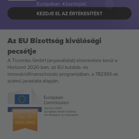
Európában. Köszönjük!
KEZDJE EL AZ ÉRTÉKESÍTÉST
Az EU Bizottság kiválósági
pecsétje
A Ticombo GmbH (anyavállalat) elismerésre kerül a
Horizont 2020-ban, az EU kutatás- és
innovációfinanszírozási programjában, a 782393-as
számú javaslata alapján.