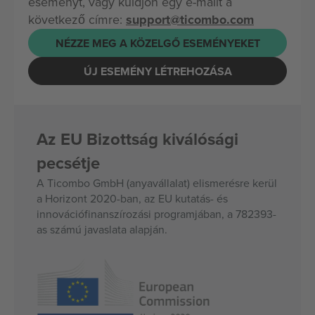
eseményt, vagy küldjön egy e-mailt a
következő címre:
support@ticombo.com
NÉZZE MEG A KÖZELGŐ ESEMÉNYEKET
ÚJ ESEMÉNY LÉTREHOZÁSA
Az EU Bizottság kiválósági
pecsétje
A Ticombo GmbH (anyavállalat) elismerésre kerül
a Horizont 2020-ban, az EU kutatás- és
innovációfinanszírozási programjában, a 782393-
as számú javaslata alapján.