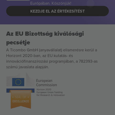
Európában. Köszönjük!
KEZDJE EL AZ ÉRTÉKESÍTÉST
Az EU Bizottság kiválósági
pecsétje
A Ticombo GmbH (anyavállalat) elismerésre kerül a
Horizont 2020-ban, az EU kutatás- és
innovációfinanszírozási programjában, a 782393-as
számú javaslata alapján.