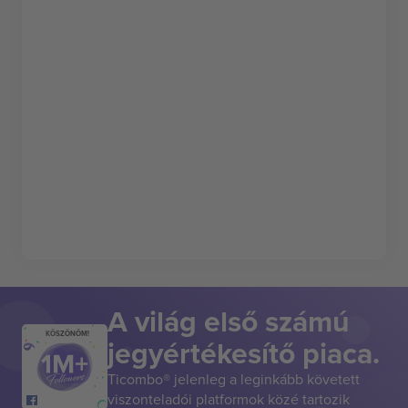
A világ első számú
KÖSZÖNÖM!
jegyértékesítő piaca.
Ticombo® jelenleg a leginkább követett
viszonteladói platformok közé tartozik