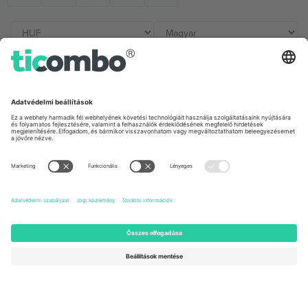
Irodák és támogatás
Germany
United Kingdom
Unter den Linden 24, 10117
167 City Road, London, Greater
Berlin, Germany
London, EC1V 1AW, United
Kingdom
United States
Switzerland
131 Continental Dr, Suite 305,
Dorfstrasse 52a, 6390
Newark, Delaware 19713, United
Engelberg, Switzerland
States
Bulgaria
United Arab Emirates
Regus Sofia City West, bul
UAE Dubai Silicon Oasis, DDP
Totleben 53-55, 1606 Sofia,
Building A1, Office 302, Dubai,