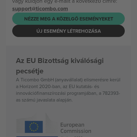
vagy küldjön egy e-mailt a következő címre:
support@ticombo.com
NÉZZE MEG A KÖZELGŐ ESEMÉNYEKET
ÚJ ESEMÉNY LÉTREHOZÁSA
Az EU Bizottság kiválósági
pecsétje
A Ticombo GmbH (anyavállalat) elismerésre kerül
a Horizont 2020-ban, az EU kutatás- és
innovációfinanszírozási programjában, a 782393-
as számú javaslata alapján.