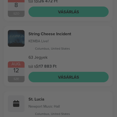
26 472 Ft
tól től
8
VÁSÁRLÁS
SZO
String Cheese Incident
KEMBA Live!
Columbus, United States
63 Jegyek
AUG.
17 883 Ft
tól től
12
VÁSÁRLÁS
SZE
St. Lucia
Newport Music Hall
Columbus, United States