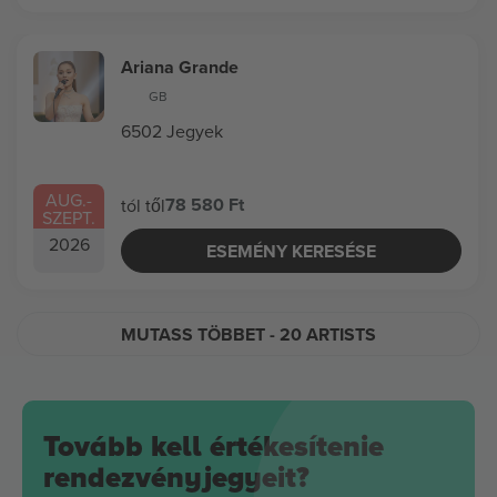
Ariana Grande
GB
6502 Jegyek
AUG.
-
78 580 Ft
tól től
SZEPT.
2026
ESEMÉNY KERESÉSE
MUTASS TÖBBET
- 20 ARTISTS
Tovább kell értékesítenie
rendezvényjegyeit?