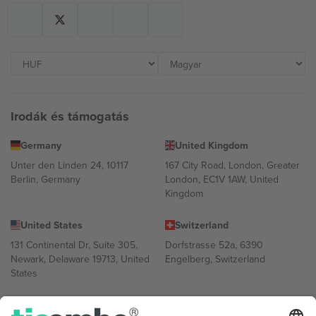
Irodák és támogatás
Germany
United Kingdom
Unter den Linden 24, 10117
167 City Road, London, Greater
Berlin, Germany
London, EC1V 1AW, United
Kingdom
United States
Switzerland
131 Continental Dr, Suite 305,
Dorfstrasse 52a, 6390
Newark, Delaware 19713, United
Engelberg, Switzerland
States
Bulgaria
United Arab Emirates