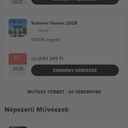
2027
Summer Games 2028
GB
,
US
97009 Jegyek
JÚL.
52 265 Ft
tól től
2028
ESEMÉNY KERESÉSE
MUTASS TÖBBET
- 20 VERSENYEK
Népszerű Művészek