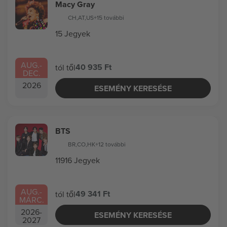
Macy Gray
CH
,
AT
,
US
+15 további
15 Jegyek
AUG.
-
40 935 Ft
tól től
DEC.
2026
ESEMÉNY KERESÉSE
BTS
BR
,
CO
,
HK
+12 további
11916 Jegyek
AUG.
-
49 341 Ft
tól től
MÁRC.
2026
-
ESEMÉNY KERESÉSE
2027