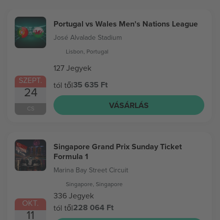
Portugal vs Wales Men's Nations League
José Alvalade Stadium
Lisbon, Portugal
127 Jegyek
SZEPT.
35 635 Ft
tól től
24
VÁSÁRLÁS
CS
Singapore Grand Prix Sunday Ticket
Formula 1
Marina Bay Street Circuit
Singapore, Singapore
336 Jegyek
OKT.
228 064 Ft
tól től
11