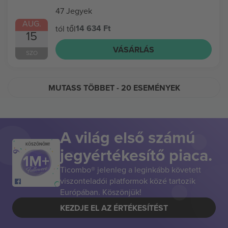
47 Jegyek
AUG.
14 634 Ft
tól től
15
VÁSÁRLÁS
SZO
MUTASS TÖBBET
- 20 ESEMÉNYEK
A világ első számú
KÖSZÖNÖM!
jegyértékesítő piaca.
Ticombo® jelenleg a leginkább követett
viszonteladói platformok közé tartozik
Európában. Köszönjük!
KEZDJE EL AZ ÉRTÉKESÍTÉST