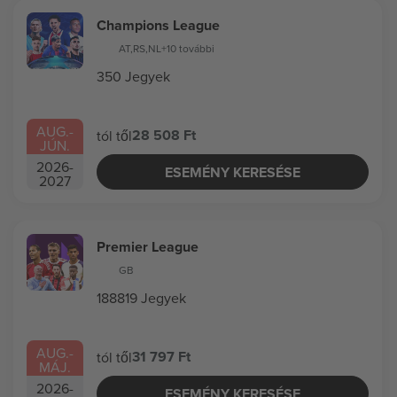
Champions League
AT
,
RS
,
NL
+10 további
350 Jegyek
AUG.
-
28 508 Ft
tól től
JÚN.
2026
-
ESEMÉNY KERESÉSE
2027
Premier League
GB
188819 Jegyek
AUG.
-
31 797 Ft
tól től
MÁJ.
2026
-
ESEMÉNY KERESÉSE