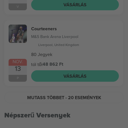
VÁSÁRLÁS
V
Courteeners
M&S Bank Arena Liverpool
Liverpool, United Kingdom
80 Jegyek
NOV.
48 862 Ft
tól től
13
VÁSÁRLÁS
P
MUTASS TÖBBET
- 20 ESEMÉNYEK
Népszerű Versenyek