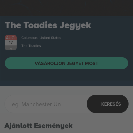
The Toadies
Jegyek
AUG.
Columbus, United States
17
The Toadies
H
VÁSÁROLJON JEGYET MOST
KERESÉS
Ajánlott Események