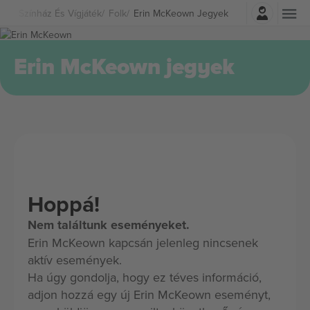
Belépés
Színház És Vígjáték
Folk
Erin McKeown Jegyek
Erin McKeown jegyek
Hoppá!
Nem találtunk eseményeket.
Erin McKeown kapcsán jelenleg nincsenek
aktív események.
Ha úgy gondolja, hogy ez téves információ,
adjon hozzá egy új Erin McKeown eseményt,