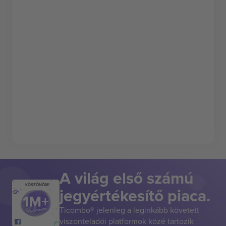
A világ első számú
KÖSZÖNÖM!
jegyértékesítő piaca.
Ticombo® jelenleg a leginkább követett
viszonteladói platformok közé tartozik