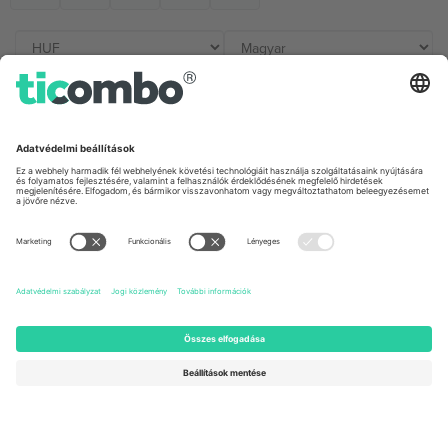
Irodák és támogatás
Germany
United Kingdom
Unter den Linden 24, 10117
167 City Road, London, Greater
Berlin, Germany
London, EC1V 1AW, United
Kingdom
United States
Switzerland
131 Continental Dr, Suite 305,
Dorfstrasse 52a, 6390
Newark, Delaware 19713, United
Engelberg, Switzerland
States
Bulgaria
United Arab Emirates
Regus Sofia City West, bul
UAE Dubai Silicon Oasis, DDP
Totleben 53-55, 1606 Sofia,
Building A1, Office 302, Dubai,