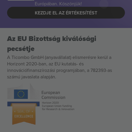
Európában. Köszönjük!
KEZDJE EL AZ ÉRTÉKESÍTÉST
Az EU Bizottság kiválósági
pecsétje
A Ticombo GmbH (anyavállalat) elismerésre kerül a
Horizont 2020-ban, az EU kutatás- és
innovációfinanszírozási programjában, a 782393-as
számú javaslata alapján.