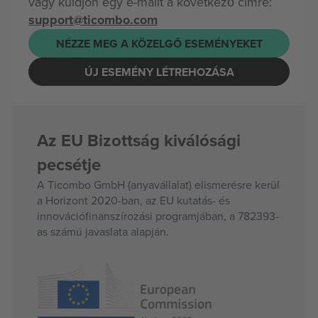
vagy küldjön egy e-mailt a következő címre:
support@ticombo.com
NÉZZE MEG A KÖZELGŐ ESEMÉNYEKET
ÚJ ESEMÉNY LÉTREHOZÁSA
Az EU Bizottság kiválósági
pecsétje
A Ticombo GmbH (anyavállalat) elismerésre kerül
a Horizont 2020-ban, az EU kutatás- és
innovációfinanszírozási programjában, a 782393-
as számú javaslata alapján.