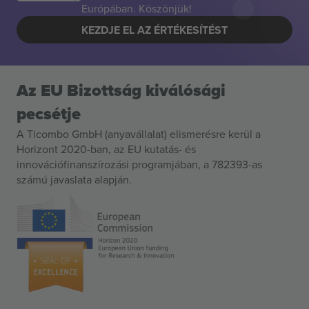
Európában. Köszönjük!
KEZDJE EL AZ ÉRTÉKESÍTÉST
Az EU Bizottság kiválósági
pecsétje
A Ticombo GmbH (anyavállalat) elismerésre kerül a
Horizont 2020-ban, az EU kutatás- és
innovációfinanszírozási programjában, a 782393-as
számú javaslata alapján.