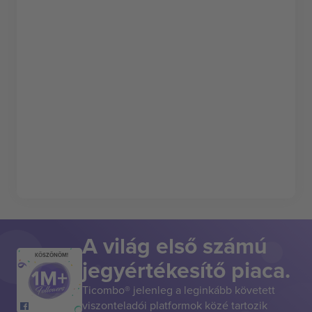
A világ első számú
KÖSZÖNÖM!
jegyértékesítő piaca.
Ticombo® jelenleg a leginkább követett
viszonteladói platformok közé tartozik