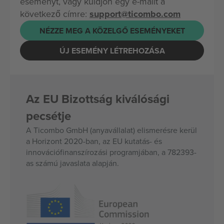
eseményt, vagy küldjön egy e-mailt a
következő címre:
support@ticombo.com
NÉZZE MEG A KÖZELGŐ ESEMÉNYEKET
ÚJ ESEMÉNY LÉTREHOZÁSA
Az EU Bizottság kiválósági
pecsétje
A Ticombo GmbH (anyavállalat) elismerésre kerül
a Horizont 2020-ban, az EU kutatás- és
innovációfinanszírozási programjában, a 782393-
as számú javaslata alapján.