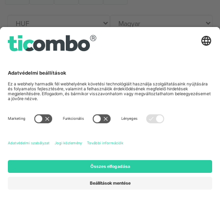
Irodák és támogatás
Germany
United Kingdom
Unter den Linden 24, 10117
167 City Road, London, Greater
Berlin, Germany
London, EC1V 1AW, United
Kingdom
United States
Switzerland
131 Continental Dr, Suite 305,
Dorfstrasse 52a, 6390
Newark, Delaware 19713, United
Engelberg, Switzerland
States
Bulgaria
United Arab Emirates
Regus Sofia City West, bul
UAE Dubai Silicon Oasis, DDP
Totleben 53-55, 1606 Sofia,
Building A1, Office 302, Dubai,