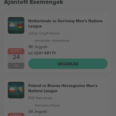
Ajánlott Események
Netherlands vs Germany Men's Nations
League
Johan Cruyff Arena
Amsterdam, Netherlands
181 Jegyek
SZEPT.
41 481 Ft
tól től
24
VÁSÁRLÁS
CS
Poland vs Bosnia Herzegovina Men's
Nations League
PGE Narodowy
Warszawa, Poland
54 Jegyek
SZEPT.