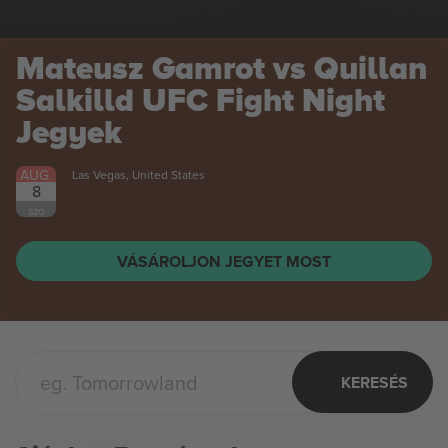
Mateusz Gamrot vs Quillan
Salkilld UFC Fight Night
Jegyek
AUG.
Las Vegas, United States
8
SZO
VÁSÁROLJON JEGYET MOST
KERESÉS