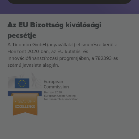
Az EU Bizottság kiválósági
pecsétje
A Ticombo GmbH (anyavállalat) elismerésre kerül a
Horizont 2020-ban, az EU kutatás- és
innovációfinanszírozási programjában, a 782393-as
számú javaslata alapján.