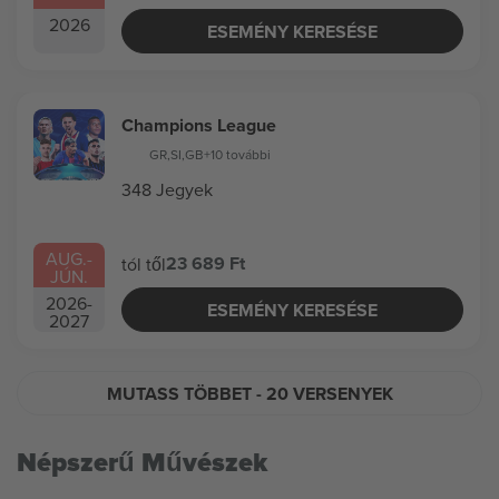
2026
ESEMÉNY KERESÉSE
Champions League
GR
,
SI
,
GB
+10 további
348 Jegyek
AUG.
-
23 689 Ft
tól től
JÚN.
2026
-
ESEMÉNY KERESÉSE
2027
MUTASS TÖBBET
- 20 VERSENYEK
Népszerű Művészek