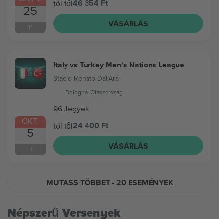
46 354 Ft
tól től
25
VÁSÁRLÁS
P
Italy vs Turkey Men's Nations League
Stadio Renato DallAra
Bologna, Olaszország
96 Jegyek
OKT.
24 400 Ft
tól től
5
VÁSÁRLÁS
H
MUTASS TÖBBET
- 20 ESEMÉNYEK
Népszerű Versenyek