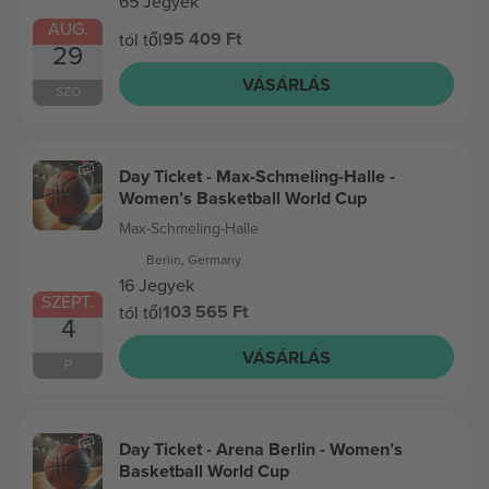
65 Jegyek
AUG.
95 409 Ft
tól től
29
VÁSÁRLÁS
SZO
Day Ticket - Max-Schmeling-Halle -
Women’s Basketball World Cup
Max-Schmeling-Halle
Berlin, Germany
16 Jegyek
SZEPT.
103 565 Ft
tól től
4
VÁSÁRLÁS
P
Day Ticket - Arena Berlin - Women’s
Basketball World Cup