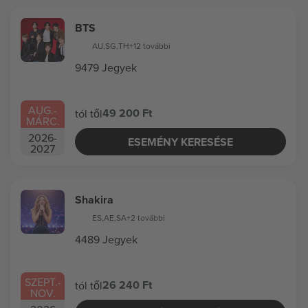
BTS
AU
,
SG
,
TH
+12 további
9479 Jegyek
AUG.
-
49 200 Ft
tól től
MÁRC.
2026
-
ESEMÉNY KERESÉSE
2027
Shakira
ES
,
AE
,
SA
+2 további
4489 Jegyek
SZEPT.
-
26 240 Ft
tól től
NOV.