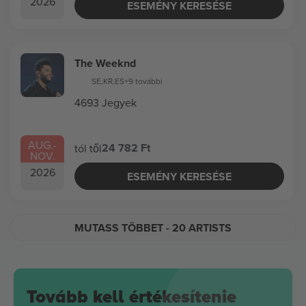
2026
ESEMÉNY KERESÉSE
The Weeknd
SE
,
KR
,
ES
+9 további
4693 Jegyek
AUG.
-
24 782 Ft
tól től
NOV.
2026
ESEMÉNY KERESÉSE
MUTASS TÖBBET
- 20 ARTISTS
Tovább kell értékesítenie