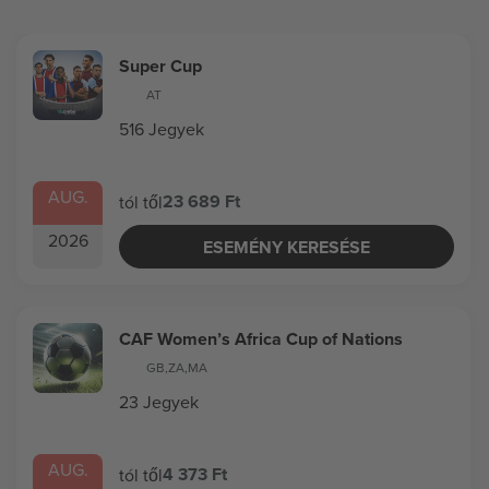
Super Cup
AT
516 Jegyek
AUG.
23 689 Ft
tól től
2026
ESEMÉNY KERESÉSE
CAF Women’s Africa Cup of Nations
GB
,
ZA
,
MA
23 Jegyek
AUG.
4 373 Ft
tól től