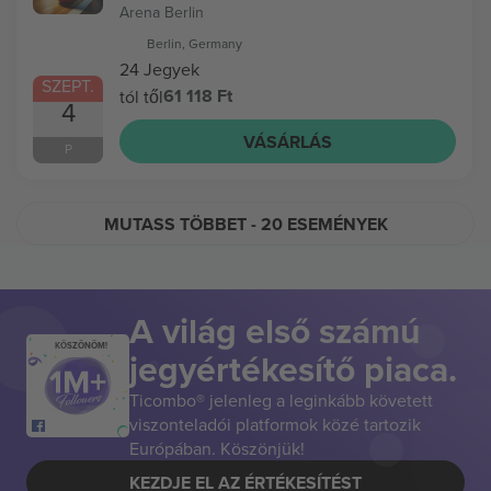
Arena Berlin
Berlin, Germany
24 Jegyek
SZEPT.
61 118 Ft
tól től
4
VÁSÁRLÁS
P
MUTASS TÖBBET
- 20 ESEMÉNYEK
A világ első számú
KÖSZÖNÖM!
jegyértékesítő piaca.
Ticombo® jelenleg a leginkább követett
viszonteladói platformok közé tartozik
Európában. Köszönjük!
KEZDJE EL AZ ÉRTÉKESÍTÉST