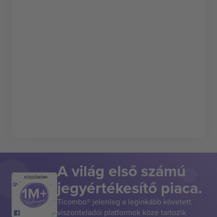
A világ első számú
KÖSZÖNÖM!
jegyértékesítő piaca.
Ticombo® jelenleg a leginkább követett
viszonteladói platformok közé tartozik