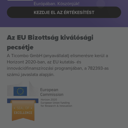
Európában. Köszönjük!
KEZDJE EL AZ ÉRTÉKESÍTÉST
Az EU Bizottság kiválósági
pecsétje
A Ticombo GmbH (anyavállalat) elismerésre kerül a
Horizont 2020-ban, az EU kutatás- és
innovációfinanszírozási programjában, a 782393-as
számú javaslata alapján.