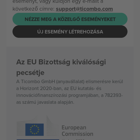
eseményt, vagy küldjön egy e-mailt a
következő címre:
support@ticombo.com
NÉZZE MEG A KÖZELGŐ ESEMÉNYEKET
ÚJ ESEMÉNY LÉTREHOZÁSA
Az EU Bizottság kiválósági
pecsétje
A Ticombo GmbH (anyavállalat) elismerésre kerül
a Horizont 2020-ban, az EU kutatás- és
innovációfinanszírozási programjában, a 782393-
as számú javaslata alapján.