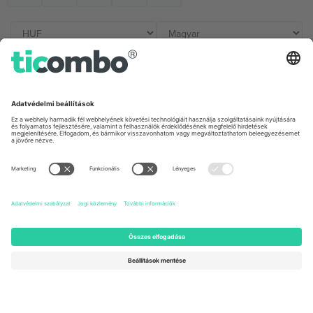
Irodák és támogatás
Germany
United Kingdom
Unter den Linden 24, 10117
167 City Road, London, Greater
Berlin, Germany
London, EC1V 1AW, United
Kingdom
United States
Switzerland
131 Continental Dr, Suite 305,
Dorfstrasse 52a, 6390
Newark, Delaware 19713, United
Engelberg, Switzerland
States
Bulgaria
United Arab Emirates
Regus Sofia City West, bul
UAE Dubai Silicon Oasis, DDP
Totleben 53-55, 1606 Sofia,
Building A1, Office 302, Dubai,