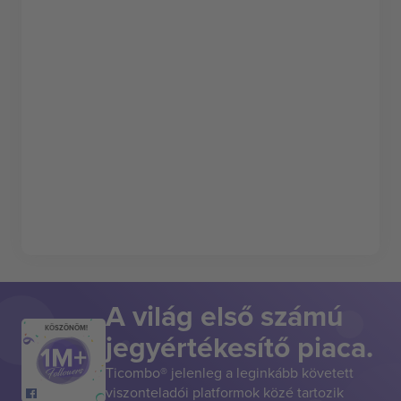
A világ első számú
KÖSZÖNÖM!
jegyértékesítő piaca.
Ticombo® jelenleg a leginkább követett
viszonteladói platformok közé tartozik