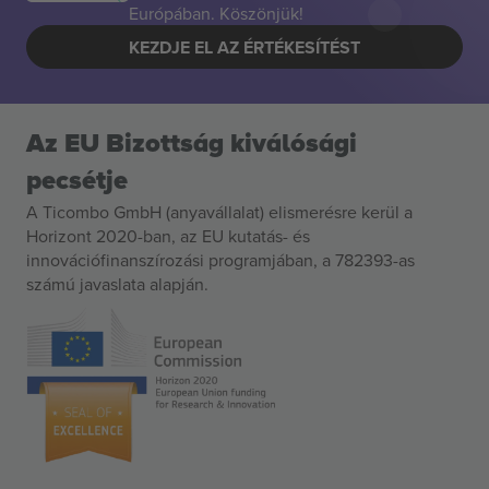
Európában. Köszönjük!
KEZDJE EL AZ ÉRTÉKESÍTÉST
Az EU Bizottság kiválósági
pecsétje
A Ticombo GmbH (anyavállalat) elismerésre kerül a
Horizont 2020-ban, az EU kutatás- és
innovációfinanszírozási programjában, a 782393-as
számú javaslata alapján.