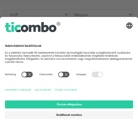
Irodák és támogatás
Germany
United Kingdom
Unter den Linden 24, 10117
167 City Road, London, Greater
Berlin, Germany
London, EC1V 1AW, United
Kingdom
United States
Switzerland
131 Continental Dr, Suite 305,
Dorfstrasse 52a, 6390
Newark, Delaware 19713, United
Engelberg, Switzerland
States
Bulgaria
United Arab Emirates
Regus Sofia City West, bul
UAE Dubai Silicon Oasis, DDP
Totleben 53-55, 1606 Sofia,
Building A1, Office 302, Dubai,