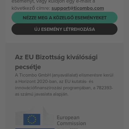
eseményt, vagy küldjön egy e-mailt a
következő címre:
support@ticombo.com
NÉZZE MEG A KÖZELGŐ ESEMÉNYEKET
ÚJ ESEMÉNY LÉTREHOZÁSA
Az EU Bizottság kiválósági
pecsétje
A Ticombo GmbH (anyavállalat) elismerésre kerül
a Horizont 2020-ban, az EU kutatás- és
innovációfinanszírozási programjában, a 782393-
as számú javaslata alapján.