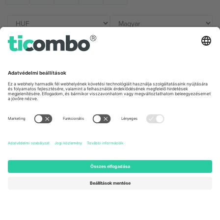
Irodák és támogatás
Germany
United Kingdom
Unter den Linden 24, 10117
167 City Road, London, Greater
Berlin, Germany
London, EC1V 1AW, United
Kingdom
United States
Switzerland
131 Continental Dr, Suite 305,
Dorfstrasse 52a, 6390
Newark, Delaware 19713, United
Engelberg, Switzerland
States
Bulgaria
United Arab Emirates
Regus Sofia City West, bul
UAE Dubai Silicon Oasis, DDP
Totleben 53-55, 1606 Sofia,
Building A1, Office 302, Dubai,