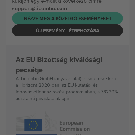
küldjön egy e-mailt a következő címre:
support@ticombo.com
NÉZZE MEG A KÖZELGŐ ESEMÉNYEKET
ÚJ ESEMÉNY LÉTREHOZÁSA
Az EU Bizottság kiválósági
pecsétje
A Ticombo GmbH (anyavállalat) elismerésre kerül
a Horizont 2020-ban, az EU kutatás- és
innovációfinanszírozási programjában, a 782393-
as számú javaslata alapján.