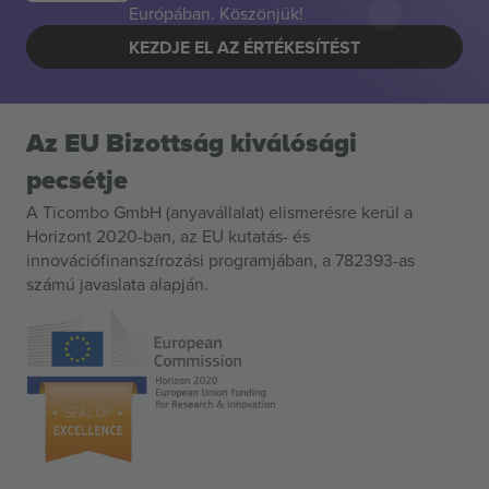
Európában. Köszönjük!
KEZDJE EL AZ ÉRTÉKESÍTÉST
Az EU Bizottság kiválósági
pecsétje
A Ticombo GmbH (anyavállalat) elismerésre kerül a
Horizont 2020-ban, az EU kutatás- és
innovációfinanszírozási programjában, a 782393-as
számú javaslata alapján.