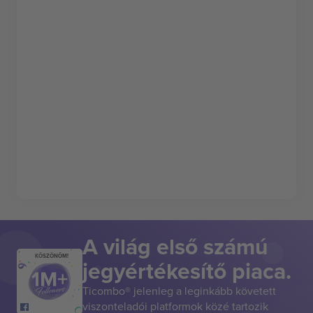
A világ első számú
KÖSZÖNÖM!
jegyértékesítő piaca.
Ticombo® jelenleg a leginkább követett
viszonteladói platformok közé tartozik