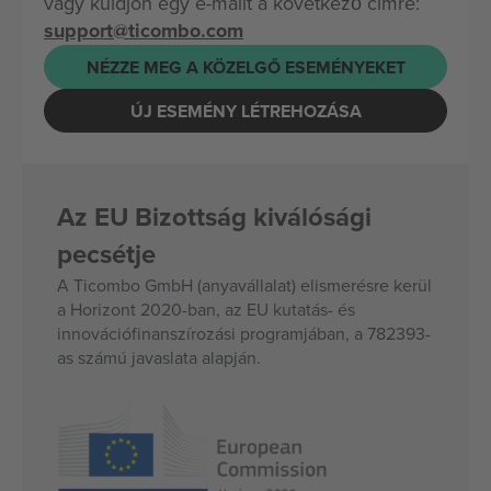
vagy küldjön egy e-mailt a következő címre:
support@ticombo.com
NÉZZE MEG A KÖZELGŐ ESEMÉNYEKET
ÚJ ESEMÉNY LÉTREHOZÁSA
Az EU Bizottság kiválósági
pecsétje
A Ticombo GmbH (anyavállalat) elismerésre kerül
a Horizont 2020-ban, az EU kutatás- és
innovációfinanszírozási programjában, a 782393-
as számú javaslata alapján.