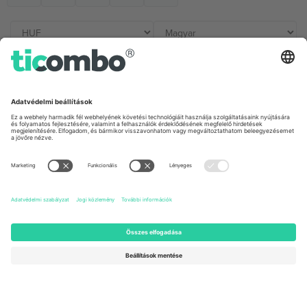
Irodák és támogatás
Germany
United Kingdom
Unter den Linden 24, 10117
167 City Road, London, Greater
Berlin, Germany
London, EC1V 1AW, United
Kingdom
United States
Switzerland
131 Continental Dr, Suite 305,
Dorfstrasse 52a, 6390
Newark, Delaware 19713, United
Engelberg, Switzerland
States
Bulgaria
United Arab Emirates
Regus Sofia City West, bul
UAE Dubai Silicon Oasis, DDP
Totleben 53-55, 1606 Sofia,
Building A1, Office 302, Dubai,