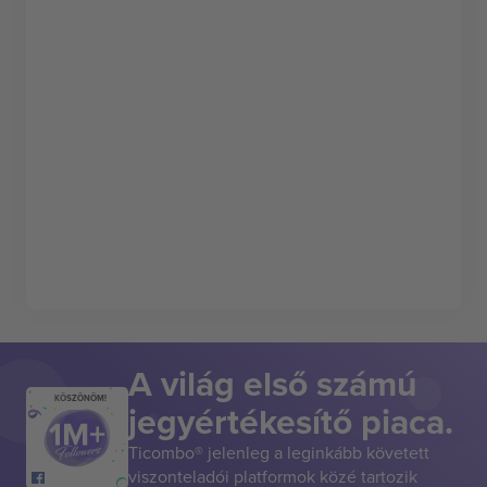
A világ első számú
KÖSZÖNÖM!
jegyértékesítő piaca.
Ticombo® jelenleg a leginkább követett
viszonteladói platformok közé tartozik