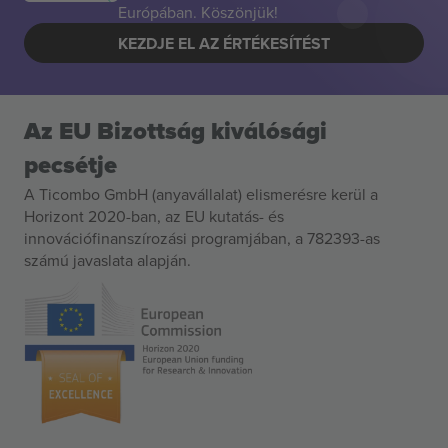
Európában. Köszönjük!
KEZDJE EL AZ ÉRTÉKESÍTÉST
Az EU Bizottság kiválósági
pecsétje
A Ticombo GmbH (anyavállalat) elismerésre kerül a
Horizont 2020-ban, az EU kutatás- és
innovációfinanszírozási programjában, a 782393-as
számú javaslata alapján.