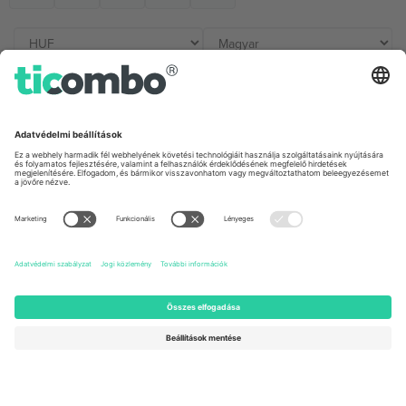
Irodák és támogatás
Germany
United Kingdom
Unter den Linden 24, 10117
167 City Road, London, Greater
Berlin, Germany
London, EC1V 1AW, United
Kingdom
United States
Switzerland
131 Continental Dr, Suite 305,
Dorfstrasse 52a, 6390
Newark, Delaware 19713, United
Engelberg, Switzerland
States
Bulgaria
United Arab Emirates
Regus Sofia City West, bul
UAE Dubai Silicon Oasis, DDP
Totleben 53-55, 1606 Sofia,
Building A1, Office 302, Dubai,