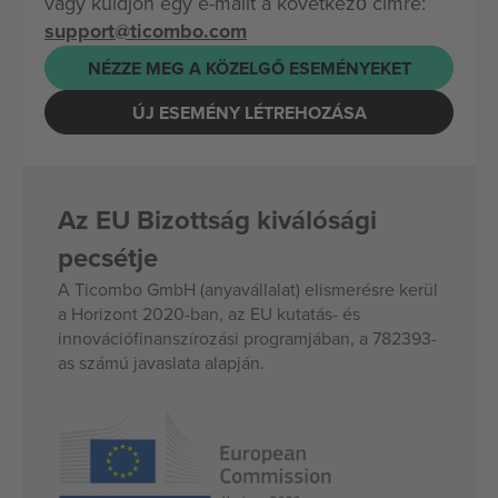
vagy küldjön egy e-mailt a következő címre:
support@ticombo.com
NÉZZE MEG A KÖZELGŐ ESEMÉNYEKET
ÚJ ESEMÉNY LÉTREHOZÁSA
Az EU Bizottság kiválósági
pecsétje
A Ticombo GmbH (anyavállalat) elismerésre kerül
a Horizont 2020-ban, az EU kutatás- és
innovációfinanszírozási programjában, a 782393-
as számú javaslata alapján.