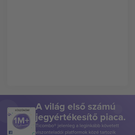
A világ első számú
KÖSZÖNÖM!
jegyértékesítő piaca.
Ticombo® jelenleg a leginkább követett
viszonteladói platformok közé tartozik