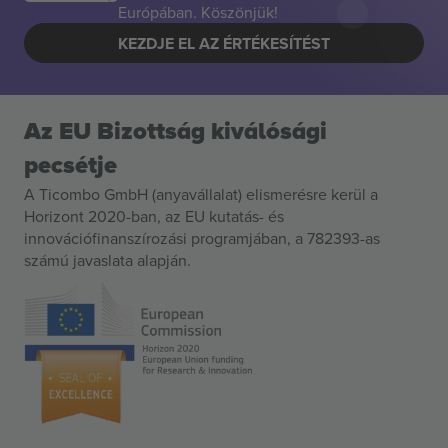
Európában. Köszönjük!
KEZDJE EL AZ ÉRTÉKESÍTÉST
Az EU Bizottság kiválósági
pecsétje
A Ticombo GmbH (anyavállalat) elismerésre kerül a
Horizont 2020-ban, az EU kutatás- és
innovációfinanszírozási programjában, a 782393-as
számú javaslata alapján.