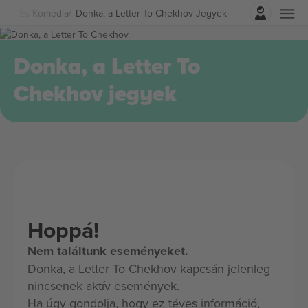
Belépés
nház És Komédia
Donka, a Letter To Chekhov Jegyek
Donka, a Letter To
Chekhov jegyek
Hoppá!
Nem találtunk eseményeket.
Donka, a Letter To Chekhov kapcsán jelenleg
nincsenek aktív események.
Ha úgy gondolja, hogy ez téves információ,