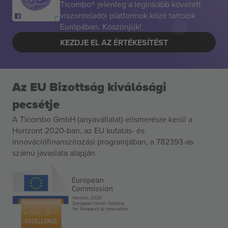
Ticombo® jelenleg a leginkább követett
viszonteladói platformok közé tartozik
Európában. Köszönjük!
KEZDJE EL AZ ÉRTÉKESÍTÉST
Az EU Bizottság kiválósági
pecsétje
A Ticombo GmbH (anyavállalat) elismerésre kerül a
Horizont 2020-ban, az EU kutatás- és
innovációfinanszírozási programjában, a 782393-as
számú javaslata alapján.