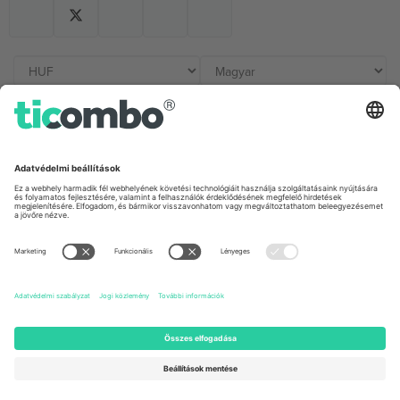
Irodák és támogatás
Germany
United Kingdom
Unter den Linden 24, 10117
167 City Road, London, Greater
Berlin, Germany
London, EC1V 1AW, United
Kingdom
United States
Switzerland
131 Continental Dr, Suite 305,
Dorfstrasse 52a, 6390
Newark, Delaware 19713, United
Engelberg, Switzerland
States
Bulgaria
United Arab Emirates