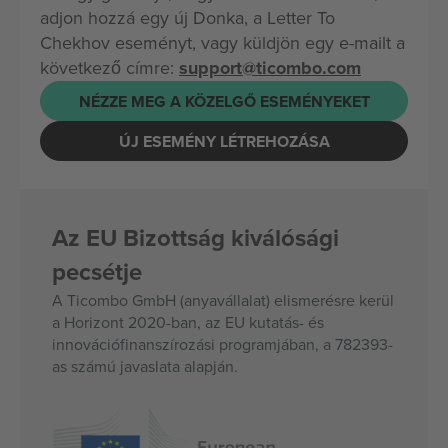
adjon hozzá egy új Donka, a Letter To
Chekhov eseményt, vagy küldjön egy e-mailt a
következő címre:
support@ticombo.com
NÉZZE MEG A KÖZELGŐ ESEMÉNYEKET
ÚJ ESEMÉNY LÉTREHOZÁSA
Az EU Bizottság kiválósági
pecsétje
A Ticombo GmbH (anyavállalat) elismerésre kerül
a Horizont 2020-ban, az EU kutatás- és
innovációfinanszírozási programjában, a 782393-
as számú javaslata alapján.