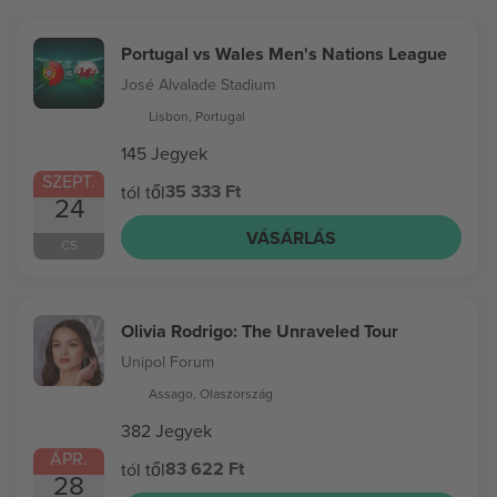
Portugal vs Wales Men's Nations League
José Alvalade Stadium
Lisbon, Portugal
145 Jegyek
SZEPT.
35 333 Ft
tól től
24
VÁSÁRLÁS
CS
Olivia Rodrigo: The Unraveled Tour
Unipol Forum
Assago, Olaszország
382 Jegyek
ÁPR.
83 622 Ft
tól től
28