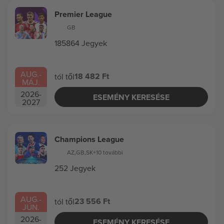
Premier League
GB
185864 Jegyek
AUG.
-
18 482 Ft
tól től
MÁJ.
2026
-
ESEMÉNY KERESÉSE
2027
Champions League
AZ
,
GB
,
SK
+10 további
252 Jegyek
AUG.
-
23 556 Ft
tól től
JÚN.
2026
-
ESEMÉNY KERESÉSE