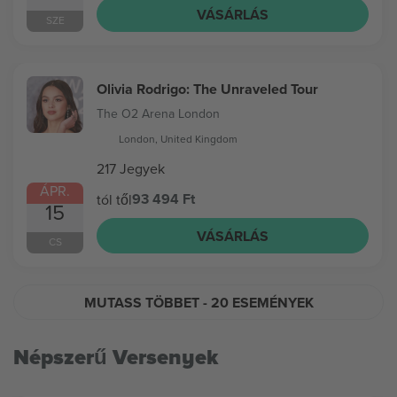
VÁSÁRLÁS
SZE
Olivia Rodrigo: The Unraveled Tour
The O2 Arena London
London, United Kingdom
217 Jegyek
ÁPR.
93 494 Ft
tól től
15
VÁSÁRLÁS
CS
MUTASS TÖBBET
- 20 ESEMÉNYEK
Népszerű Versenyek