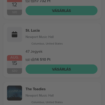
17 732 Ft
tól től
12
VÁSÁRLÁS
SZE
St. Lucia
Newport Music Hall
Columbus, United States
47 Jegyek
AUG.
14 510 Ft
tól től
15
VÁSÁRLÁS
SZO
The Toadies
Newport Music Hall
Columbus, United States