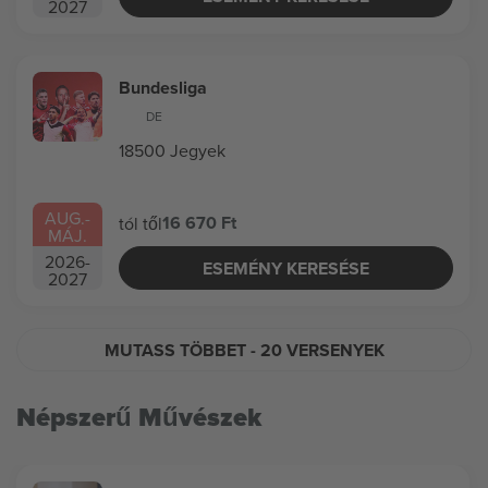
2027
Bundesliga
DE
18500 Jegyek
AUG.
-
16 670 Ft
tól től
MÁJ.
2026
-
ESEMÉNY KERESÉSE
2027
MUTASS TÖBBET
- 20 VERSENYEK
Népszerű Művészek