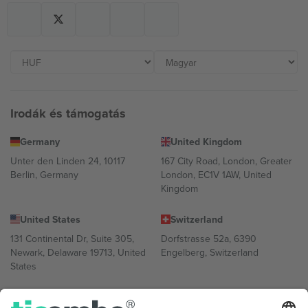
Irodák és támogatás
Germany
United Kingdom
Unter den Linden 24, 10117
167 City Road, London, Greater
Berlin, Germany
London, EC1V 1AW, United
Kingdom
United States
Switzerland
131 Continental Dr, Suite 305,
Dorfstrasse 52a, 6390
Newark, Delaware 19713, United
Engelberg, Switzerland
States
Bulgaria
United Arab Emirates