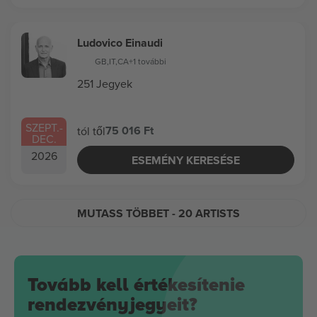
Ludovico Einaudi
GB
,
IT
,
CA
+1 további
251 Jegyek
SZEPT.
-
75 016 Ft
tól től
DEC.
2026
ESEMÉNY KERESÉSE
MUTASS TÖBBET
- 20 ARTISTS
Tovább kell értékesítenie
rendezvényjegyeit?