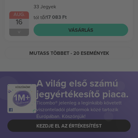
33 Jegyek
AUG.
17 083 Ft
tól től
16
VÁSÁRLÁS
V
MUTASS TÖBBET
- 20 ESEMÉNYEK
A világ első számú
KÖSZÖNÖM!
jegyértékesítő piaca.
Ticombo® jelenleg a leginkább követett
viszonteladói platformok közé tartozik
Európában. Köszönjük!
KEZDJE EL AZ ÉRTÉKESÍTÉST