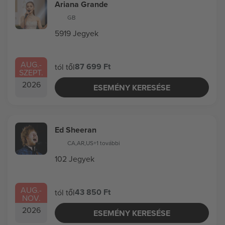
Ariana Grande
GB
5919 Jegyek
AUG.
-
87 699 Ft
tól től
SZEPT.
2026
ESEMÉNY KERESÉSE
Ed Sheeran
CA
,
AR
,
US
+1 további
102 Jegyek
AUG.
-
43 850 Ft
tól től
NOV.
2026
ESEMÉNY KERESÉSE