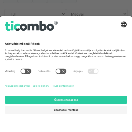
Irodák és támogatás
Germany
United Kingdom
Unter den Linden 24, 10117
167 City Road, London, Greater
Berlin, Germany
London, EC1V 1AW, United
Kingdom
United States
Switzerland
131 Continental Dr, Suite 305,
Dorfstrasse 52a, 6390
Newark, Delaware 19713, United
Engelberg, Switzerland
States
Bulgaria
United Arab Emirates
Regus Sofia City West, bul
UAE Dubai Silicon Oasis, DDP
Totleben 53-55, 1606 Sofia,
Building A1, Office 302, Dubai,