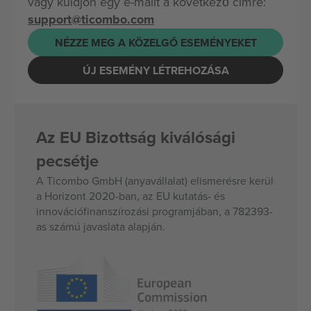
vagy küldjön egy e-mailt a következő címre:
support@ticombo.com
NÉZZE MEG A KÖZELGŐ ESEMÉNYEKET
ÚJ ESEMÉNY LÉTREHOZÁSA
Az EU Bizottság kiválósági
pecsétje
A Ticombo GmbH (anyavállalat) elismerésre kerül
a Horizont 2020-ban, az EU kutatás- és
innovációfinanszírozási programjában, a 782393-
as számú javaslata alapján.