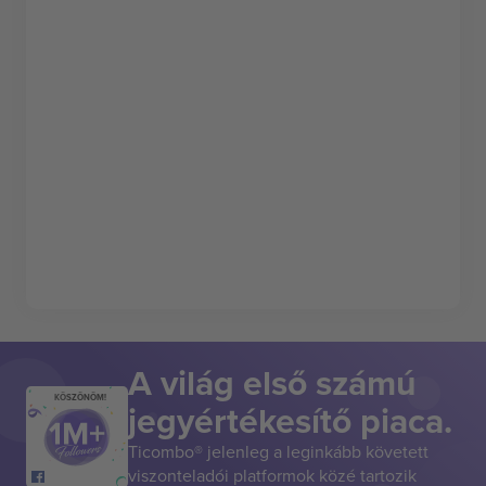
A világ első számú
KÖSZÖNÖM!
jegyértékesítő piaca.
Ticombo® jelenleg a leginkább követett
viszonteladói platformok közé tartozik