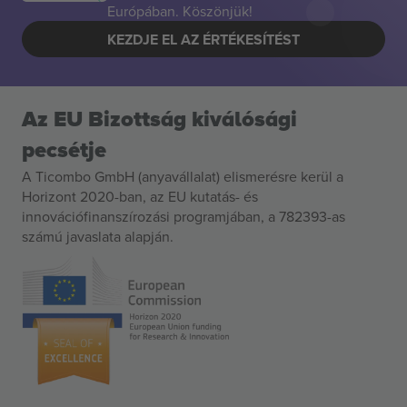
Európában. Köszönjük!
KEZDJE EL AZ ÉRTÉKESÍTÉST
Az EU Bizottság kiválósági
pecsétje
A Ticombo GmbH (anyavállalat) elismerésre kerül a
Horizont 2020-ban, az EU kutatás- és
innovációfinanszírozási programjában, a 782393-as
számú javaslata alapján.