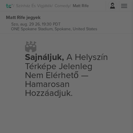
Belépés
Színház És Vígjáték
Comedy
Matt Rife
Matt Rife jegyek
Szo, aug. 29 26, 19:30 PDT
ONE Spokane Stadium,
Spokane, United States
Sajnáljuk,
A Helyszín
Térképe Jelenleg
Nem Elérhető —
Hamarosan
Hozzáadjuk.