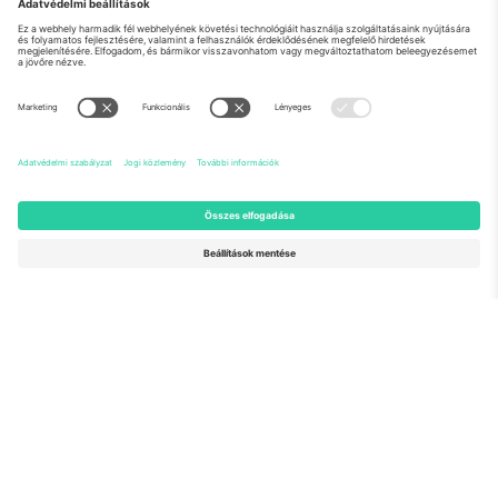
Rólunk
Vállalati szolgáltatások
Csapat
GYIK
TixProtect
Hogyan működik
Impresszum
Szállodák
Felhasználási feltételek
Világbajnokság központ
Partnerprogram
Lépjen kapcsolatba velünk
Irodák és támogatás