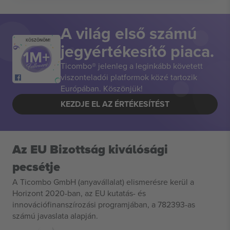
A világ első számú
KÖSZÖNÖM!
jegyértékesítő piaca.
Ticombo® jelenleg a leginkább követett
viszonteladói platformok közé tartozik
Európában. Köszönjük!
KEZDJE EL AZ ÉRTÉKESÍTÉST
Az EU Bizottság kiválósági
pecsétje
A Ticombo GmbH (anyavállalat) elismerésre kerül a
Horizont 2020-ban, az EU kutatás- és
innovációfinanszírozási programjában, a 782393-as
számú javaslata alapján.