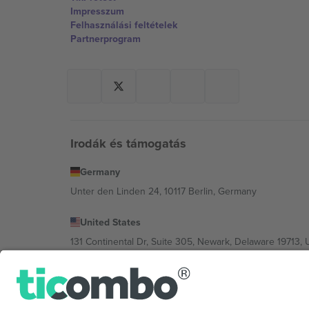
Impresszum
Felhasználási feltételek
Partnerprogram
Irodák és támogatás
Germany
Unter den Linden 24, 10117 Berlin, Germany
United States
131 Continental Dr, Suite 305, Newark, Delaware 19713, 
Bulgaria
Regus Sofia City West, bul Totleben 53-55, 1606 Sofia, B