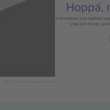
Hoppá, n
A kereséshez nem található jegy.
vagy írjon be egy új k
© 2026 Ticombo. Minden jog fenntartva