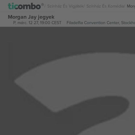
Színház És Vígjáték
Színház És Komédia
Mor
Morgan Jay jegyek
P, márc. 12 27, 19:00 CEST
Filadelfia Convention Center,
Stockh