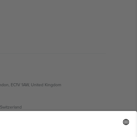
ondon, EC1V 1AW, United Kingdom
Switzerland
ding A1, Office 302, Dubai, United Arab Emirates