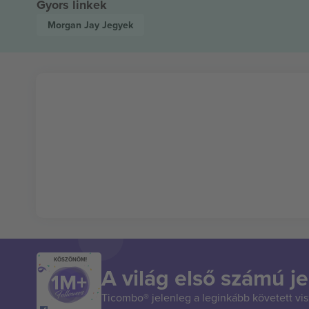
Gyors linkek
Morgan Jay
Jegyek
KÖSZÖNÖM!
A világ első számú je
Ticombo® jelenleg a leginkább követett vi