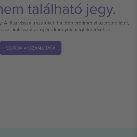
em található jegy.
 Állítsa vissza a szűrőket, ha több eredményt szeretne látni,
eresési kulcsszót az új eredmények megtekintéséhez
SZŰRŐK VISSZAÁLLÍTÁSA