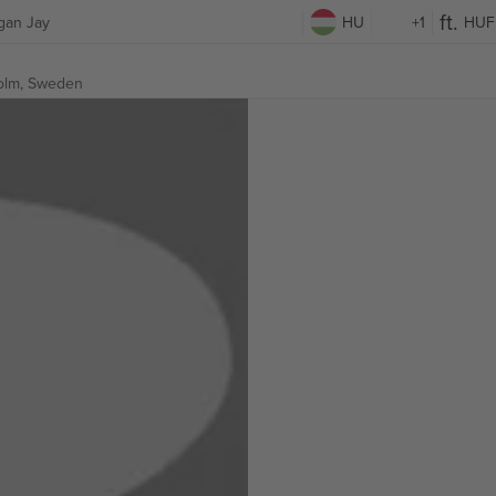
gan Jay
HU
+1
HUF
olm, Sweden