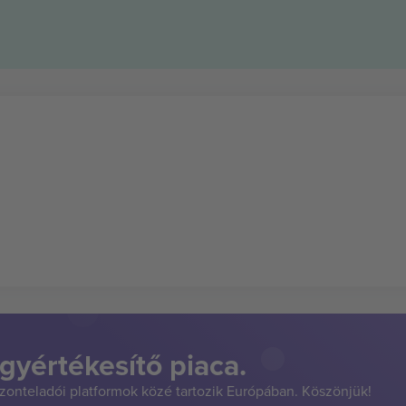
gyértékesítő piaca.
szonteladói platformok közé tartozik Európában. Köszönjük!