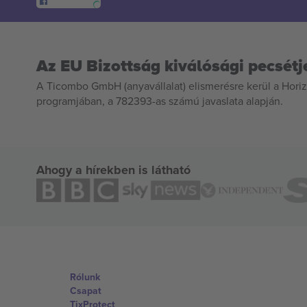
Az EU Bizottság kiválósági pecsétj
A Ticombo GmbH (anyavállalat) elismerésre kerül a Horiz
programjában, a 782393-as számú javaslata alapján.
Ahogy a hírekben is látható
Rólunk
Csapat
TixProtect