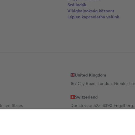
Szállodák
Világbajnokság központ
Lépjen kapcsolatba velünk
United Kingdom
167 City Road, London, Greater L
Switzerland
United States
Dorfstrasse 52a, 6390 Engelberg, 
United Arab Emirates
ulgaria
UAE Dubai Silicon Oasis, DDP Buil