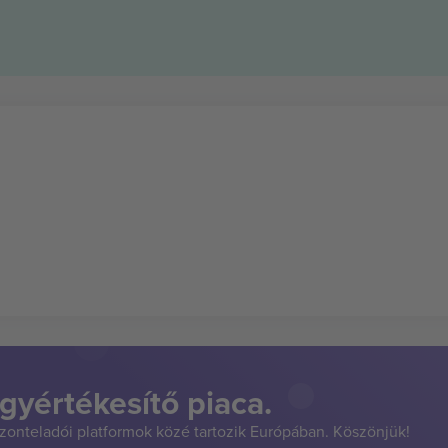
gyértékesítő piaca.
szonteladói platformok közé tartozik Európában. Köszönjük!