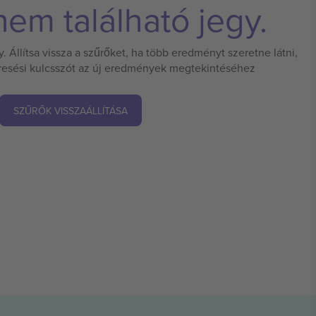
em található jegy.
 Állítsa vissza a szűrőket, ha több eredményt szeretne látni,
eresési kulcsszót az új eredmények megtekintéséhez
SZŰRŐK VISSZAÁLLÍTÁSA