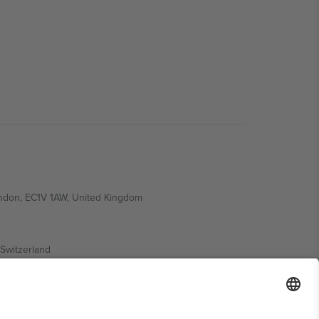
ondon, EC1V 1AW, United Kingdom
Switzerland
ding A1, Office 302, Dubai, United Arab Emirates