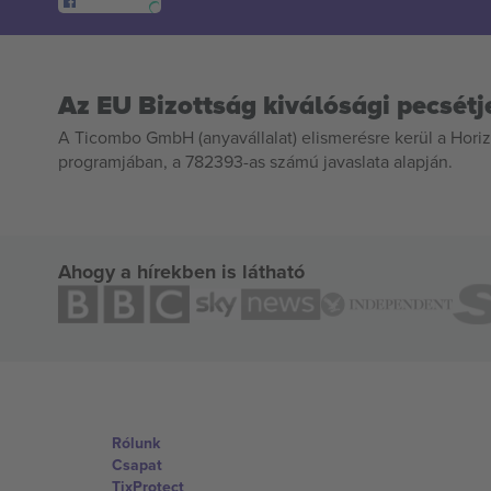
Az EU Bizottság kiválósági pecsétj
A Ticombo GmbH (anyavállalat) elismerésre kerül a Horiz
programjában, a 782393-as számú javaslata alapján.
Ahogy a hírekben is látható
Rólunk
Csapat
TixProtect