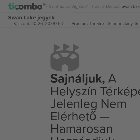
Színház És Vígjáték
Theatre Dance
Swan Lak
Swan Lake jegyek
V, szept. 20 26, 20:00 EDT
Proctors Theatre - Schenectady,
Sc
Sajnáljuk,
A
Helyszín Térkép
Jelenleg Nem
Elérhető —
Hamarosan