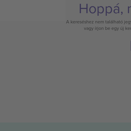
Hoppá, n
A kereséshez nem található jegy.
vagy írjon be egy új k