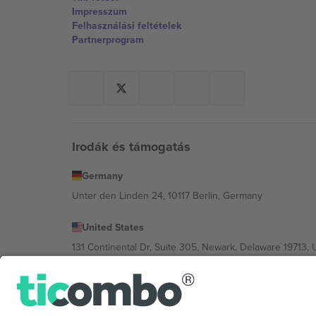
Impresszum
Felhasználási feltételek
Partnerprogram
Irodák és támogatás
Germany
Unter den Linden 24, 10117 Berlin, Germany
United States
131 Continental Dr, Suite 305, Newark, Delaware 19713, 
Bulgaria
Regus Sofia City West, bul Totleben 53-55, 1606 Sofia, B