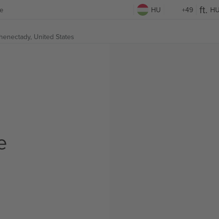
e
HU
+49
H
henectady, United States
e