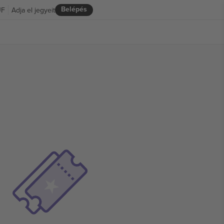
Belépés
UF
Adja el jegyeit