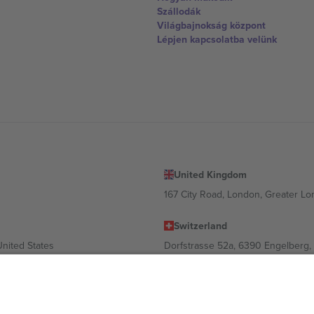
Szállodák
Világbajnokság központ
Lépjen kapcsolatba velünk
United Kingdom
167 City Road, London, Greater L
Switzerland
United States
Dorfstrasse 52a, 6390 Engelberg, 
United Arab Emirates
ulgaria
UAE Dubai Silicon Oasis, DDP Buil