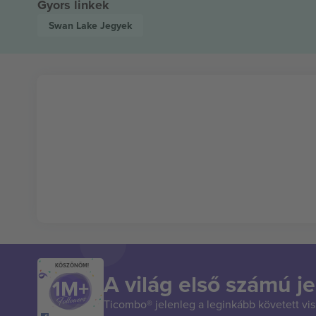
Gyors linkek
Swan Lake
Jegyek
KÖSZÖNÖM!
A világ első számú je
Ticombo® jelenleg a leginkább követett vi